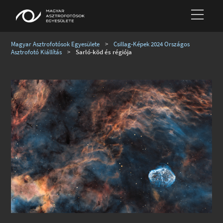
Magyar Asztrofotósok Egyesülete
>
Csillag-Képek 2024 Országos
Asztrofotó Kiállítás
>
Sarló-köd és régiója