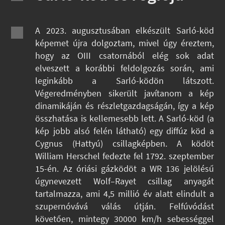
A 2023. augusztusában elkészült Sarló-köd
képemet újra dolgoztam, mivel úgy éreztem,
hogy az OIII csatornából elég sok adat
elveszett a korábbi feldolgozás során, ami
leginkább a Sarló-ködön látszott.
Végeredményben sikerült javítanom a kép
dinamikáján és részletgazdagságán, így a kép
összhatása is kellemesebb lett. A Sarló-köd (a
kép jobb alsó felén látható) egy diffúz köd a
Cygnus (Hattyú) csillagképben. A ködöt
William Herschel fedezte fel 1792. szeptember
15-én. Az óriási gázködöt a WR 136 jelölésű
úgynevezett Wolf–Rayet csillag anyagát
tartalmazza, ami 4,5 millió év alatt elindult a
szupernóvává válás útján. Felfúvódást
követően, mintegy 30000 km/h sebességgel