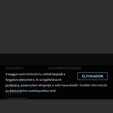
EGYESÜLET
ASZTROFOTÓZÁSRÓL
Tagok
Tudástár
A magyarasztrofotosok.hu sütiket használ a
ELFOGADOM
forgalom elemzésére, és szolgáltatásaink
Alapszabály
javítására, amennyiben elfogadja a sütik használatát. További információt
Adatvédelem
az
Adatvédelmi szabályzatban
talál.
Kapcsolat
Csatlakozom
Hírek
Tudástár