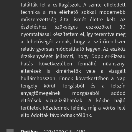
találták fel a csillagászok. A szinte elfeledett
technika a ma elérhető sokkal modernebb
műszerezettség által ismét életre kelt. Az
észleléshez szükséges eszközöket 3D
nyomtatással készítettem el, így teremtve meg
a lehetőségét annak, hogy a szűrőrendszer
relatív gyorsan módosítható legyen. Az eszköz
érzékenységét jellemzi, hogy Doppler-Fizeau
hatás következtében fennálló nüansznyi
eltérések is kimérhetők vele a vizsgált
hullámhosszon. Ennek következtében a Nap
tengely körüli forgásból és a felszín
anyagtömegeinek mozgásából adódó
eltérések vizualizálhatóak. A kékbe hajló
területek közelednek felénk, míg a vörös felé
eltolódottak távolodnak tőlünk.
Optika:
127/1200 GPU APO