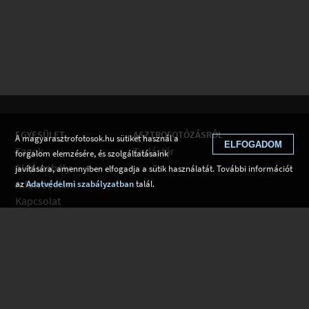
EGYESÜLET
ASZTROFOTÓZÁSRÓL
A magyarasztrofotosok.hu sütiket használ a
ELFOGADOM
Tagok
Tudástár
forgalom elemzésére, és szolgáltatásaink
Alapszabály
javítására, amennyiben elfogadja a sütik használatát. További információt
Adatvédelem
az
Adatvédelmi szabályzatban
talál.
Kapcsolat
Csatlakozom
Hírek
Tudástár