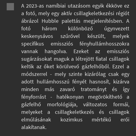
A 2023-as namíbiai utazásom egyik ékköve ez
a fotó, mely egy aktív csillagkeletkezési régiót
ábrázol Hubble palettás megjelenítésben. A
fotó három különböző úgynvezett
keskenysávos szűrővel készült, melyek
specifikus emissziós fényhullámhosszokra
vannak hangolva. Ezeket az emissziós
sugárzásokat maguk a létrejött fiatal csillagok
keltik az őket körülvevő gázfelhőből. Ezzel a
módszerrel - mely szinte kizárólag csak egy
adott hullámhosszú fényét hasnosít, kizárva
minden más zavaró tratományt és így
fényforrást - hatékonyan megörökíthető a
gázfelhő morfológiája, változatos formái,
melyeket a csillagkeletkezés és csillagok
elmúlásának kozimkus mértékű erői
alakítanak.