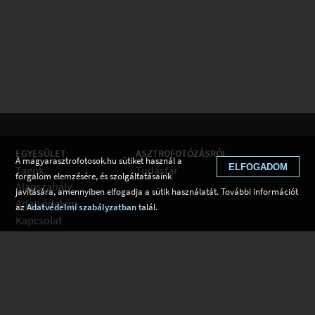
EGYESÜLET
ASZTROFOTÓZÁSRÓL
A magyarasztrofotosok.hu sütiket használ a
ELFOGADOM
Tagok
Tudástár
forgalom elemzésére, és szolgáltatásaink
Alapszabály
javítására, amennyiben elfogadja a sütik használatát. További információt
Adatvédelem
az
Adatvédelmi szabályzatban
talál.
Kapcsolat
Csatlakozom
Hírek
Tudástár