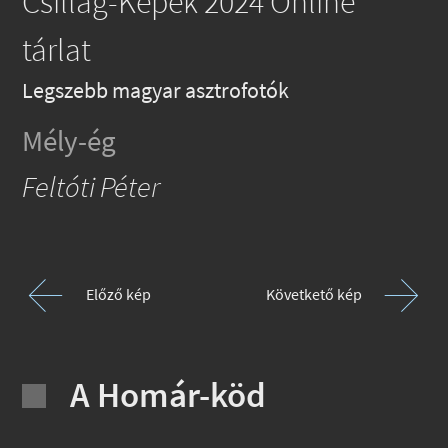
Csillag-Képek 2024 Online
tárlat
Legszebb magyar asztrofotók
Mély-ég
Feltóti Péter
Előző kép
Követkető kép
A Homár-köd