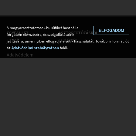
A magyarasztrofotosok.hu sütiket használ a
ELFOGADOM
EGYESÜLET
ASZTROFOTÓZÁSRÓL
forgalom elemzésére, és szolgáltatásaink
Tagok
Tudástár
javítására, amennyiben elfogadja a sütik használatát. További információt
Alapszabály
az
Adatvédelmi szabályzatban
talál.
Adatvédelem
Kapcsolat
Csatlakozom
Hírek
Tudástár
Web fejlesztés: