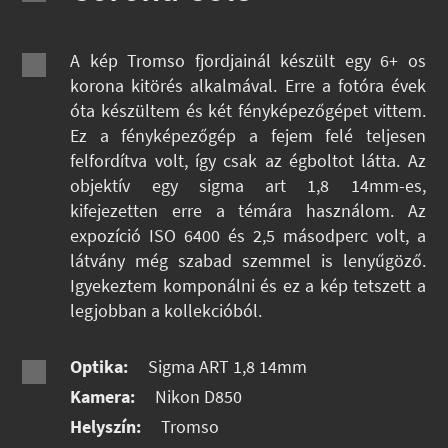
A kép Tromso fjordjainál készült egy 6+ os
korona kitörés alkalmával. Erre a fotóra évek
óta készültem és két fényképezőgépet vittem.
Ez a fényképezőgép a fejem felé teljesen
felfordítva volt, így csak az égboltot látta. Az
objektív egy sigma art 1,8 14mm-es,
kifejezetten erre a témára használom. Az
expozíció ISO 6400 és 2,5 másodperc volt, a
látvány még szabad szemmel is lenyűgöző.
Igyekeztem komponálni és ez a kép tetszett a
legjobban a kollekcióból.
Optika:
Sigma ART 1,8 14mm
Kamera:
Nikon D850
Helyszín:
Tromso