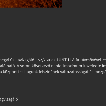
hegyi Csillavizsgáló 152/750-es LUNT H-Alfa távcsövével 
 található. A soron következő napfoltmaximum közeledte insp
 központi csillagunk felszínének változatosságát és mozgá
agvizsgáló