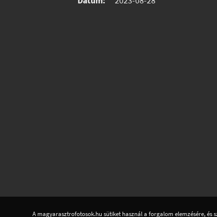
Dátum:
2023-08-28
A magyarasztrofotosok.hu sütiket használ a forgalom elemzésére, és s