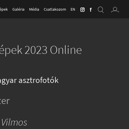
Képek
Galéria
Média
Csatlakozom
EN
Képek 2023 Online
gyar asztrofotók
er
 Vilmos