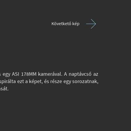
Követkető kép
és egy ASI 178MM kamerával. A naptávcső az
irálta ezt a képet, és része egy sorozatnak,
sát.