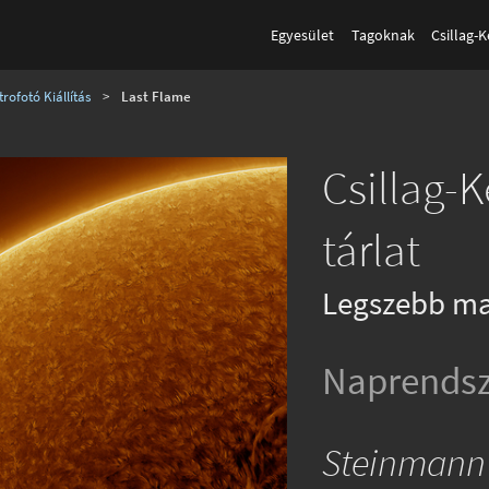
Egyesület
Tagoknak
Csillag-
rofotó Kiállítás
>
Last Flame
Csillag-
tárlat
Legszebb ma
Naprendsz
Steinmann