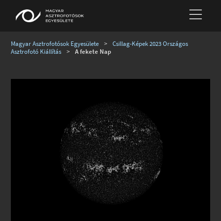
Magyar Asztrofotósok Egyesülete
>
Csillag-Képek 2023 Országos
Asztrofotó Kiállítás
>
A fekete Nap