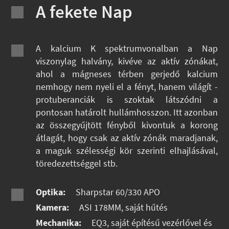
A fekete Nap
A kalcium K spektrumvonalban a Nap
viszonylag halvány, kivéve az aktív zónákat,
ahol a mágneses térben gerjedő kalcium
nemhogy nem nyeli el a fényt, hanem világít -
protuberanciák is szoktak látszódni a
pontosan határolt hullámhosszon. Itt azonban
az összegyűjtött fényből kivontuk a korong
átlagát, hogy csak az aktív zónák maradjanak,
a maguk szélességi kör szerinti elhajlásával,
töredezettséggel stb.
Optika:
Sharpstar 60/330 APO
Kamera:
ASI 178MM, saját hűtés
Mechanika:
EQ3, saját építésű vezérlővel és