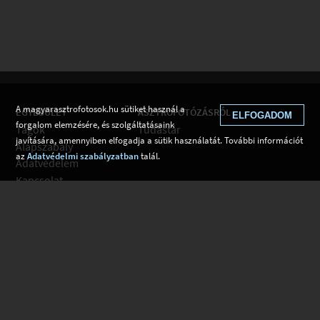
A magyarasztrofotosok.hu sütiket használ a
EGYESÜLET
ASZTROFOTÓZÁSRÓL
ELFOGADOM
forgalom elemzésére, és szolgáltatásaink
Tagok
Tudástár
javítására, amennyiben elfogadja a sütik használatát. További információt
Alapszabály
az
Adatvédelmi szabályzatban
talál.
Adatvédelem
Kapcsolat
Csatlakozom
Hírek
Tudástár