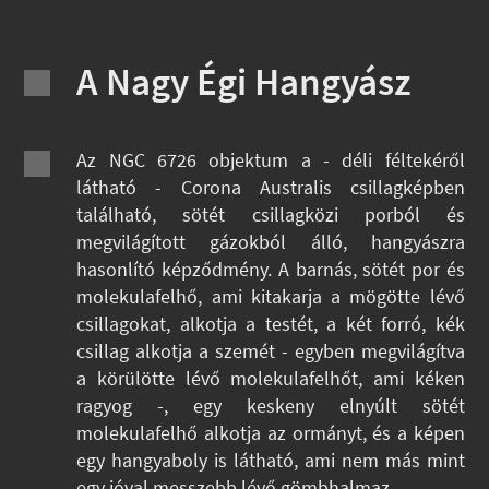
A Nagy Égi Hangyász
Az NGC 6726 objektum a - déli féltekéről
látható - Corona Australis csillagképben
található, sötét csillagközi porból és
megvilágított gázokból álló, hangyászra
hasonlító képződmény. A barnás, sötét por és
molekulafelhő, ami kitakarja a mögötte lévő
csillagokat, alkotja a testét, a két forró, kék
csillag alkotja a szemét - egyben megvilágítva
a körülötte lévő molekulafelhőt, ami kéken
ragyog -, egy keskeny elnyúlt sötét
molekulafelhő alkotja az ormányt, és a képen
egy hangyaboly is látható, ami nem más mint
egy jóval messzebb lévő gömbhalmaz.