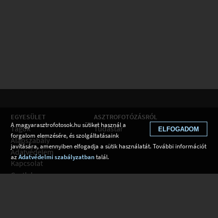
EGYESÜLET
ASZTROFOTÓZÁSRÓL
A magyarasztrofotosok.hu sütiket használ a
Tagok
Tudástár
ELFOGADOM
forgalom elemzésére, és szolgáltatásaink
Alapszabály
javítására, amennyiben elfogadja a sütik használatát. További információt
Adatvédelem
az
Adatvédelmi szabályzatban
talál.
Kapcsolat
Csatlakozom
Hírek
Tudástár