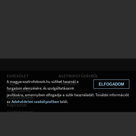
EGYESÜLET
ASZTROFOTÓZÁSRÓL
A magyarasztrofotosok.hu sütiket használ a
Tagok
Tudástár
ELFOGADOM
forgalom elemzésére, és szolgáltatásaink
Alapszabály
javítására, amennyiben elfogadja a sütik használatát. További információt
Adatvédelem
az
Adatvédelmi szabályzatban
talál.
Kapcsolat
Csatlakozom
Hírek
Tudástár