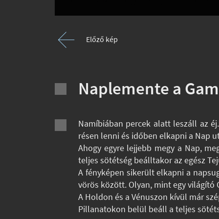
Előző kép
Naplemente a Gams
Namíbiában percek alatt leszáll az é
résen lenni és időben elkapni a Nap ut
Ahogy egyre lejjebb megy a Nap, megj
teljes sötétség beálltakor az egész Tej
A fényképen sikerült elkapni a napsu
vörös között. Olyan, mint egy világító
A Holdon és a Vénuszon kívül már szépe
Pillanatokon belül beáll a teljes sötét