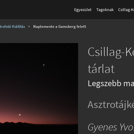
Egyesület
Tagoknak
Csillag-
rofotó Kiállítás
>
Naplemente a Gamsberg felett
Csillag-
tárlat
Legszebb ma
Asztrotájk
Gyenes Yv