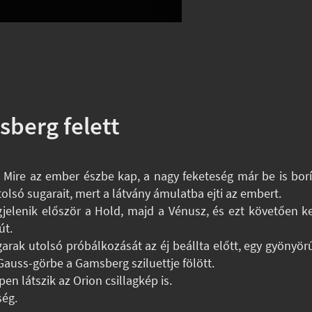
berg felett
j. Mire az ember észbe kap, a nagy feketeség már be is bor
olsó sugarait, mert a látvány ámulatba ejti az embert.
elenik először a Hold, majd a Vénusz, és ezt követően ke
út.
garak utolsó próbálkozását az éj beállta előtt, egy gyönyö
 Gauss-görbe a Gamsberg sziluettje fölött.
n látszik az Orion csillagkép is.
ség.