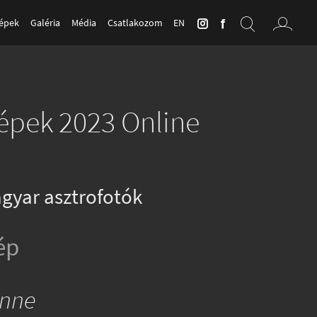
Képek
Galéria
Média
Csatlakozom
EN
Képek 2023 Online
gyar asztrofotók
ép
onne