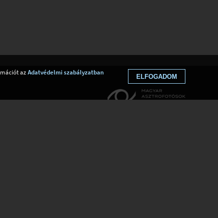
ormációt az
Adatvédelmi szabályzatban
ELFOGADOM
Web fejlesztés: