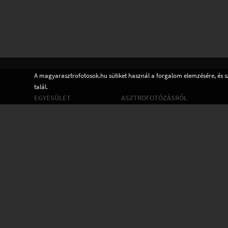
A magyarasztrofotosok.hu sütiket használ a forgalom elemzésére, és s
talál.
EGYESÜLET
ASZTROFOTÓZÁSRÓL
Tagok
Tudástár
Alapszabály
Adatvédelem
Kapcsolat
Csatlakozom
Hírek
Tudástár