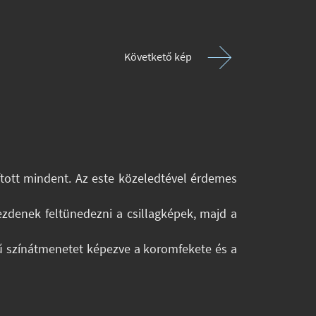
Követkető kép
ított mindent. Az este közeledtével érdemes
zdenek feltünedezni a csillagképek, majd a
rű színátmenetet képezve a koromfekete és a