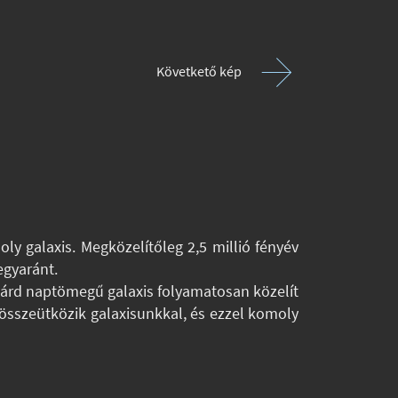
Követkető kép
y galaxis. Megközelítőleg 2,5 millió fényév
egyaránt.
árd naptömegű galaxis folyamatosan közelít
 összeütközik galaxisunkkal, és ezzel komoly