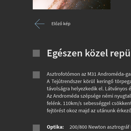
Előző kép
Egészen közel repü
Asztrofotómon az M31 Androméda-galax
A Tejútrendszer körül keringő törpeg
távolságra helyezkedik el. Látványos 
Az Androméda szépsége némi nyugtalan
felénk. 110km/s sebességgel csökkenti
fejtörést okoz majd az utánunk érkez
Optika:
200/800 Newton asztrográf 