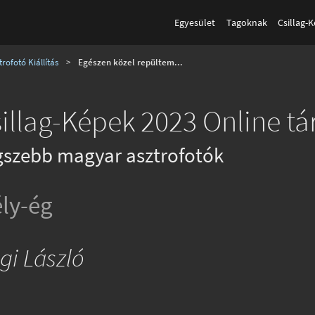
Egyesület
Tagoknak
Csillag-
rofotó Kiállítás
>
Egészen közel repültem...
illag-Képek 2023 Online tár
gszebb magyar asztrofotók
ly-ég
gi László