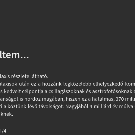
ltem...
is részlete látható.
alaxisok után ez a hozzánk legközelebb elhelyezkedő komol
és kedvelt célpontja a csillagászoknak és asztrofotósoknak 
ságot is hordoz magában, hiszen ez a hatalmas, 370 milli
 a köztünk lévő távolságot. Nagyjából 4 milliárd év múlva
őknek.
F/4