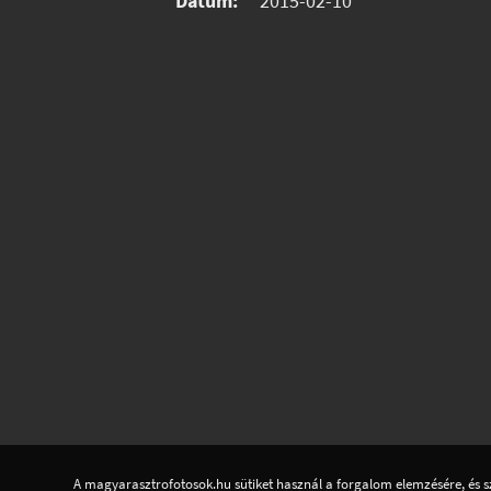
Dátum:
2015-02-10
A magyarasztrofotosok.hu sütiket használ a forgalom elemzésére, és s