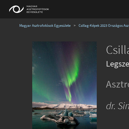
Magyar Asztrofotósok Egyesülete
>
Csillag-Képek 2023 Országos Aszt
Csil
Legsze
Asztr
dr. S