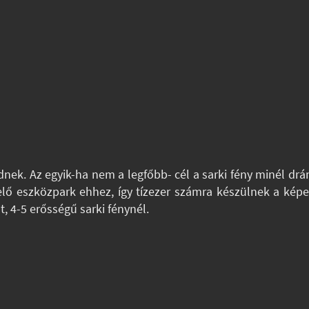
nek. Az egyik-ha nem a legfőbb- cél a sarki fény minél dr
lő eszközpark ehhez, így tízezer számra készülnek a képek.
t, 4-5 erősségű sarki fénynél.