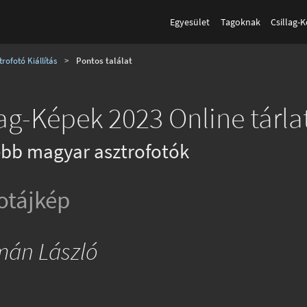
Egyesület
Tagoknak
Csillag-
rofotó Kiállítás
>
Pontos találat
lag-Képek 2023 Online tárla
bb magyar asztrofotók
otájkép
imán László