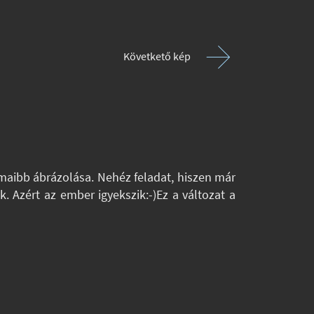
Követkető kép
ámaibb ábrázolása. Nehéz feladat, hiszen már
 Azért az ember igyekszik:-)Ez a változat a