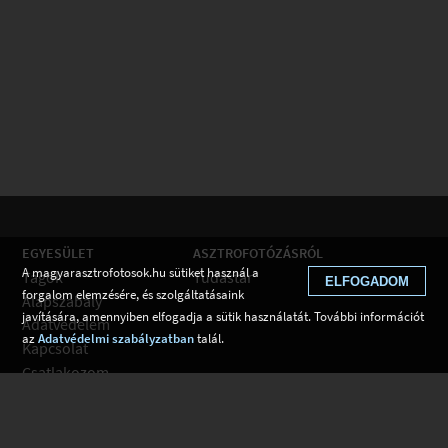
EGYESÜLET
ASZTROFOTÓZÁSRÓL
A magyarasztrofotosok.hu sütiket használ a
Tagok
Tudástár
ELFOGADOM
forgalom elemzésére, és szolgáltatásaink
Alapszabály
javítására, amennyiben elfogadja a sütik használatát. További információt
Adatvédelem
az
Adatvédelmi szabályzatban
talál.
Kapcsolat
Csatlakozom
Hírek
Tudástár