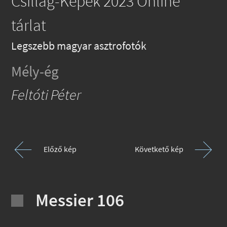
Csillag-Képek 2023 Online
tárlat
Legszebb magyar asztrofotók
Mély-ég
Feltóti Péter
Előző kép
Követkető kép
Messier 106