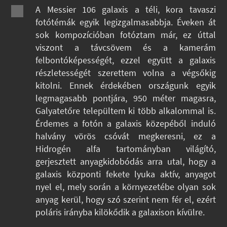
A Messier 106 galaxis a téli, kora tavaszi
fotótémák egyik legizgalmasabbja. Éveken át
sok kompozícióban fotóztam már, ez úttal
viszont a távcsövem és a kamerám
felbontóképességét, ezzel együtt a galaxis
részletességét szerettem volna a végsőkig
kitolni. Ennek érdekében országunk egyik
legmagasabb pontjára, 950 méter magasra,
Galyatetőre települtem ki több alkalommal is.
Érdemes a fotón a galaxis közepéből induló
halvány vörös csóvát megkeresni, ez a
Hidrogén alfa tartományban világító,
gerjesztett anyagkidobódás arra utal, hogy a
galaxis központi fekete lyuka aktív, anyagot
nyel el, mely során a környezetébe olyan sok
anyag kerül, hogy szó szerint nem fér el, ezért
poláris irányba kilökődik a galaxison kívülre.