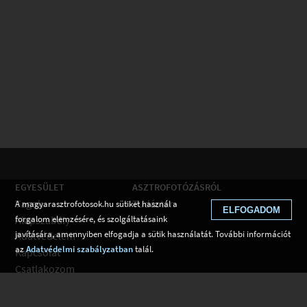
EGYESÜLET
ASZTROFOTÓZÁSRÓL
Tagok
Tudástár
A magyarasztrofotosok.hu sütiket használ a
ELFOGADOM
Alapszabály
forgalom elemzésére, és szolgáltatásaink
javítására, amennyiben elfogadja a sütik használatát. További információt
Adatvédelem
az
Adatvédelmi szabályzatban
talál.
Kapcsolat
Csatlakozom
Hírek
Tudástár