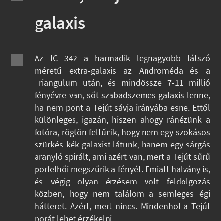
galaxis
Az IC 342 a harmadik legnagyobb látszó
méretű extra-galaxis az Androméda és a
Triangulum után, és mindössze 7-11 millió
fényévre van, sőt szabadszemes galaxis lenne,
ha nem pont a Tejút sávja irányába esne. Ettől
különleges, igazán, hiszen ahogy ránézünk a
fotóra, rögtön feltűnik, hogy nem egy szokásos
szürkés kék galaxist látunk, hanem egy sárgás
aranyló spirált, ami azért van, mert a Tejút sűrű
porfelhői megszűrik a fényét. Emiatt halvány is,
és végig olyan érzésem volt feldolgozás
közben, hogy nem találom a semleges égi
hátteret. Azért, mert nincs. Mindenhol a Tejút
porát lehet érzékelni.