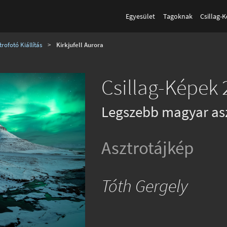
Egyesület
Tagoknak
Csillag-
rofotó Kiállítás
>
Kirkjufell Aurora
Csillag-Képek 
Legszebb magyar as
Asztrotájkép
Tóth Gergely