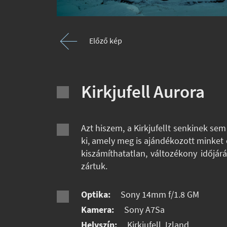
Előző kép
Kirkjufell Aurora
Azt hiszem, a Kirkjufellt senkinek se
ki, amely meg is ajándékozott minket 
kiszámíthatatlan, változékony időjárá
zártuk.
Optika:
Sony 14mm f/1.8 GM
Kamera:
Sony A7Sa
Helyszín:
Kirkjufell, Izland