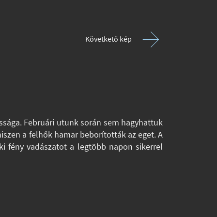
Követkető kép
yossága. Februári utunk során sem hagyhattuk
hiszen a felhők hamar beborították az eget. A
rki fény vadászatot a legtöbb napon sikerrel