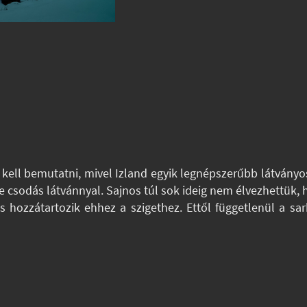
m kell bemutatni, mivel Izland egyik legnépszerűbb látván
e csodás látvánnyal. Sajnos túl sok ideig nem élvezhettük, 
s hozzátartozik ehhez a szigethez. Ettől függetlenül a sa