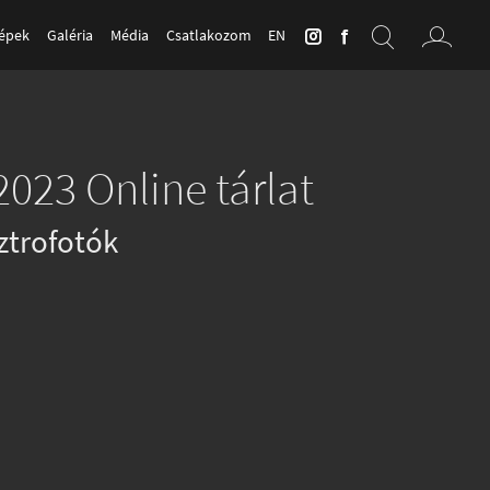
Képek
Galéria
Média
Csatlakozom
EN
2023 Online tárlat
ztrofotók