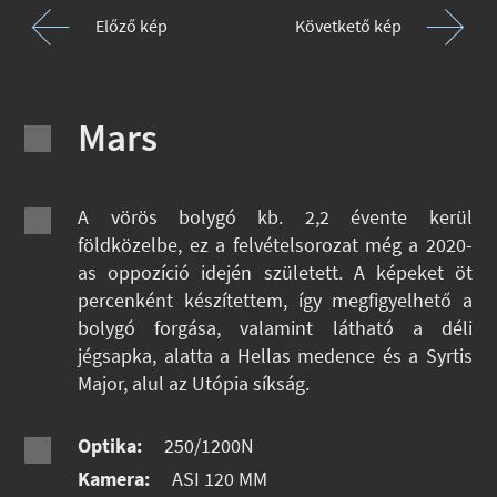
Előző kép
Követkető kép
Mars
A vörös bolygó kb. 2,2 évente kerül
földközelbe, ez a felvételsorozat még a 2020-
as oppozíció idején született. A képeket öt
percenként készítettem, így megfigyelhető a
bolygó forgása, valamint látható a déli
jégsapka, alatta a Hellas medence és a Syrtis
Major, alul az Utópia síkság.
Optika:
250/1200N
Kamera:
ASI 120 MM