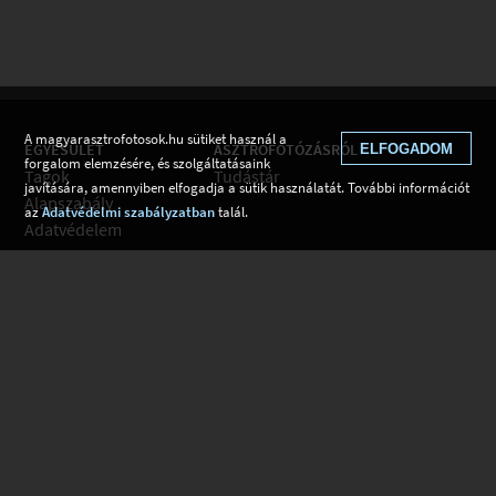
A magyarasztrofotosok.hu sütiket használ a
EGYESÜLET
ASZTROFOTÓZÁSRÓL
ELFOGADOM
forgalom elemzésére, és szolgáltatásaink
Tagok
Tudástár
javítására, amennyiben elfogadja a sütik használatát. További információt
Alapszabály
az
Adatvédelmi szabályzatban
talál.
Adatvédelem
Kapcsolat
Csatlakozom
Hírek
Tudástár