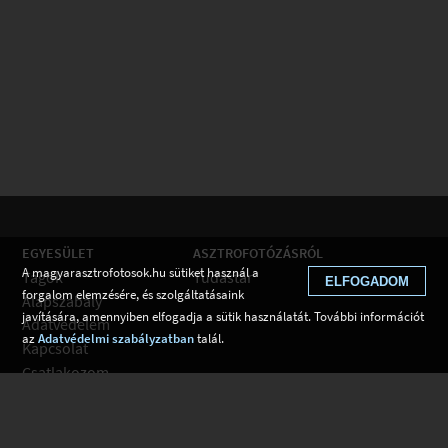
EGYESÜLET
ASZTROFOTÓZÁSRÓL
A magyarasztrofotosok.hu sütiket használ a
Tagok
Tudástár
ELFOGADOM
forgalom elemzésére, és szolgáltatásaink
Alapszabály
javítására, amennyiben elfogadja a sütik használatát. További információt
Adatvédelem
az
Adatvédelmi szabályzatban
talál.
Kapcsolat
Csatlakozom
Hírek
Tudástár