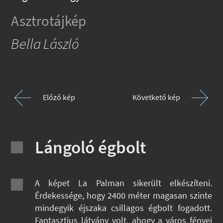
Asztrotájkép
Bella László
Előző kép
Követkető kép
Lángoló égbolt
A képet La Palman sikerült elkészíteni.
Érdekessége, hogy 2400 méter magasan szinte
mindegyik éjszaka csillagos égbolt fogadott.
Fantasztius látvány volt, ahogy a város fényei