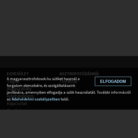
EGYESÜLET
ASZTROFOTÓZÁSRÓL
A magyarasztrofotosok.hu sütiket használ a
Tagok
Tudástár
ELFOGADOM
forgalom elemzésére, és szolgáltatásaink
Alapszabály
javítására, amennyiben elfogadja a sütik használatát. További információt
Adatvédelem
az
Adatvédelmi szabályzatban
talál.
Kapcsolat
Csatlakozom
Hírek
Tudástár