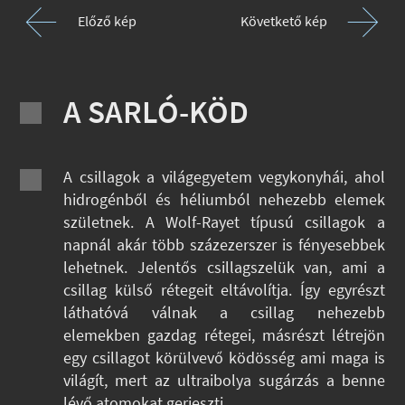
Előző kép
Követkető kép
A SARLÓ-KÖD
A csillagok a világegyetem vegykonyhái, ahol
hidrogénből és héliumból nehezebb elemek
születnek. A Wolf-Rayet típusú csillagok a
napnál akár több százezerszer is fényesebbek
lehetnek. Jelentős csillagszelük van, ami a
csillag külső rétegeit eltávolítja. Így egyrészt
láthatóvá válnak a csillag nehezebb
elemekben gazdag rétegei, másrészt létrejön
egy csillagot körülvevő ködösség ami maga is
világít, mert az ultraibolya sugárzás a benne
lévő atomokat gerjeszti.