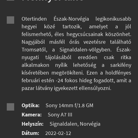
Otertinden Észak-Norvégia legikonikusabb
hegyei közé tartozik, amelyet a jól
felismerhető, éles hegycsúcsainak köszönhet.
Nagyjából másfél órás vezetésre található
Tromsøtől, a Signaldalen-völgyben. Észak-
nyugati tájolásából eredően csak ritka
alkalmakon nyílik lehetőség a sarkifény
kíséretében megörökíteni. Ezen a holdfényes
februári estén -24 fokos hideg fogadott, amit a
pazar látvány igyekezett ellensúlyozni.
Optika:
Sony 14mm f/1.8 GM
Kamera:
Sony A7 III
Helyszín:
Signaldalen, Norvégia
Dátum:
2022-02-12