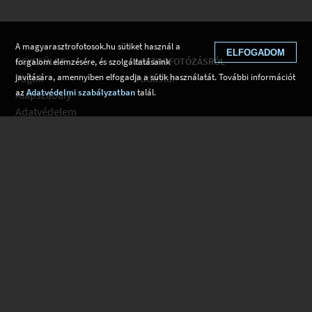
A magyarasztrofotosok.hu sütiket használ a
ELFOGADOM
EGYESÜLET
ASZTROFOTÓZÁSRÓL
forgalom elemzésére, és szolgáltatásaink
Tagok
Tudástár
javítására, amennyiben elfogadja a sütik használatát. További információt
az
Adatvédelmi szabályzatban
talál.
Alapszabály
Adatvédelem
Kapcsolat
Csatlakozom
Hírek
Tudástár
Web fejlesztés: