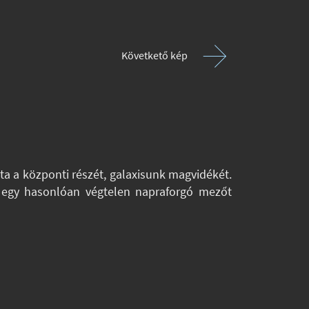
Követkető kép
ta a központi részét, galaxisunk magvidékét.
lé egy hasonlóan végtelen napraforgó mezőt