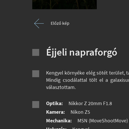
Előző kép
Éjjeli napraforgó
Kengyel környéke elég sötét terület, 
Mindig csodálattal tölt el a galaxi
választottam.
Optika:
Nikkor Z 20mm F1.8
Kamera:
Nikon Z5
Mechanika:
MSN (MoveShootMove)