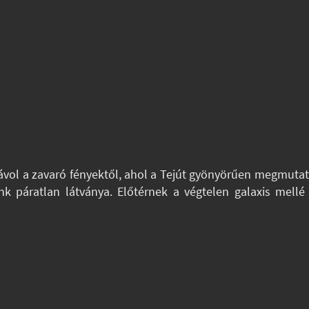
távol a zavaró fényektől, ahol a Tejút gyönyörűen megmutat
sunk páratlan látványa. Előtérnek a végtelen galaxis mel