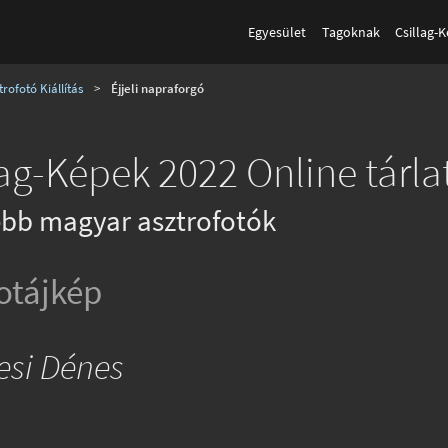
Egyesület
Tagoknak
Csillag-
rofotó Kiállítás
>
Éjjeli napraforgó
lag-Képek 2022 Online tárla
bb magyar asztrofotók
otájkép
esi Dénes