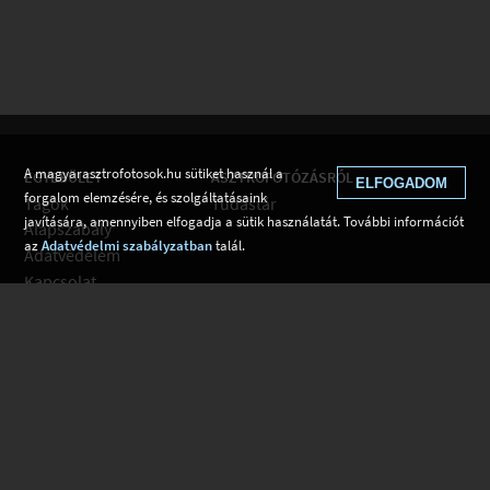
A magyarasztrofotosok.hu sütiket használ a
EGYESÜLET
ASZTROFOTÓZÁSRÓL
ELFOGADOM
forgalom elemzésére, és szolgáltatásaink
Tagok
Tudástár
javítására, amennyiben elfogadja a sütik használatát. További információt
Alapszabály
az
Adatvédelmi szabályzatban
talál.
Adatvédelem
Kapcsolat
Csatlakozom
Hírek
Tudástár