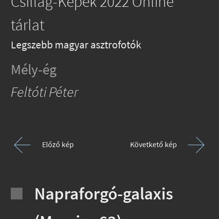
Csillag-Képek 2022 Online
tárlat
Legszebb magyar asztrofotók
Mély-ég
Feltóti Péter
Előző kép
Követkető kép
Napraforgó-galaxis