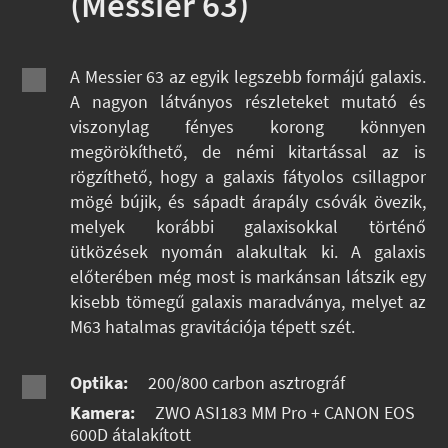
(Messier 63)
A Messier 63 az egyik legszebb formájú galaxis.
A nagyon látványos részleteket mutató és
viszonylag fényes korong könnyen
megörökíthető, de némi kitartással az is
rögzíthető, hogy a galaxis fátyolos csillagpor
mögé bújik, és sápadt árapály csóvák övezik,
melyek korábbi galaxisokkal történő
ütközések nyomán alakultak ki. A galaxis
előterében még most is markánsan látszik egy
kisebb tömegű galaxis maradványa, melyet az
M63 hatalmas gravitációja tépett szét.
Optika:
200/800 carbon asztrográf
Kamera:
ZWO ASI183 MM Pro + CANON EOS
600D átalakított