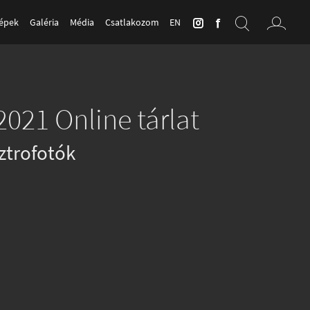
Képek
Galéria
Média
Csatlakozom
EN
2021 Online tárlat
ztrofotók