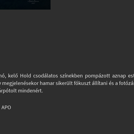
, kelő Hold csodálatos színekben pompázott aznap este
megjelenésekor hamar sikerült fókuszt állítani és a fotózá
árpótolt mindenért.
T APO