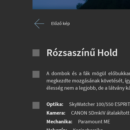
Előző kép
Rózsaszínű Hold
A dombok és a fák mögül előbukkanó
megkezdte mozgásának követését, így 
élesség nem a legjobb, de a látvány k
Optika:
SkyWatcher 100/550 ESPRI
Kamera:
CANON 5DmkIV átalakított
Mechanika:
Paramount ME