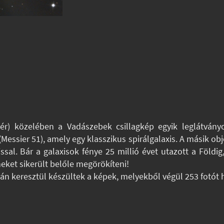
r) közelében a Vadászebek csillagkép egyik leglátván
Messier 51), amely egy klasszikus spirálgalaxis. A másik ob
sal. Bár a galaxisok fénye 25 millió évet utazott a Földi
neket sikerült belőle megörökíteni!
án keresztül készültek a képek, melyekből végül 253 fotót 