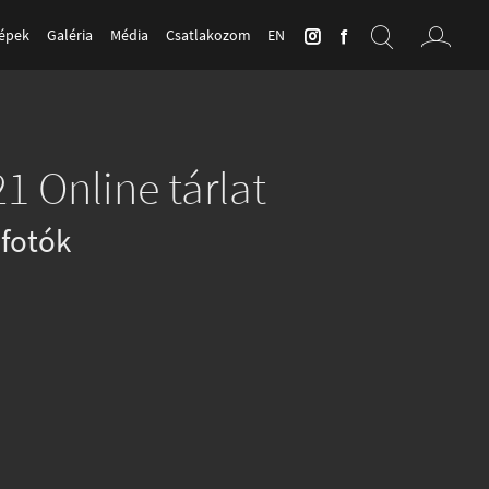
Képek
Galéria
Média
Csatlakozom
EN
1 Online tárlat
fotók