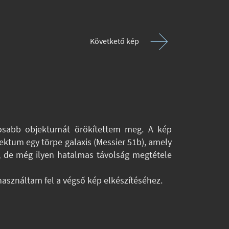
Követkető kép
yosabb objektumát örökítettem meg. A kép
jektum egy törpe galaxis (Messier 51b), amely
g, de még ilyen hatalmas távolság megtétele
használtam fel a végső kép elkészítéséhez.