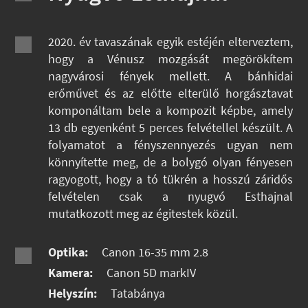
2020. év tavaszának egyik estéjén elterveztem,
hogy a Vénusz mozgását megörökítem
nagyvárosi fények mellett. A bánhidai
erőművet és az előtte elterülő horgásztavat
komponáltam bele a kompozit képbe, amely
13 db egyenként 5 perces felvétellel készült. A
folyamatot a fényszennyezés ugyan nem
könnyítette meg, de a bolygó olyan fényesen
ragyogott, hogy a tó tükrén a hosszú záridős
felvételen csak a nyugvó Esthajnal
mutatkozott meg az égitestek közül.
Optika:
Canon 16-35 mm 2.8
Kamera:
Canon 5D markIV
Helyszín:
Tatabánya