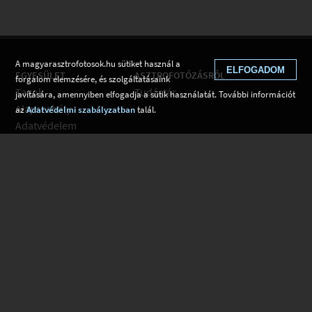
A magyarasztrofotosok.hu sütiket használ a
ELFOGADOM
EGYESÜLET
ASZTROFOTÓZÁSRÓL
forgalom elemzésére, és szolgáltatásaink
Tagok
Tudástár
javítására, amennyiben elfogadja a sütik használatát. További információt
Alapszabály
az
Adatvédelmi szabályzatban
talál.
Adatvédelem
Kapcsolat
Csatlakozom
Hírek
Tudástár
Web fejlesztés: