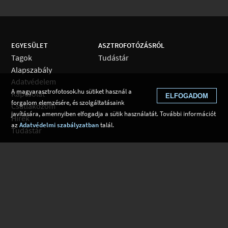
EGYESÜLET
ASZTROFOTÓZÁSRÓL
Tagok
Tudástár
Alapszabály
Adatvédelem
A magyarasztrofotosok.hu sütiket használ a
Kapcsolat
ELFOGADOM
forgalom elemzésére, és szolgáltatásaink
Csatlakozom
javítására, amennyiben elfogadja a sütik használatát. További információt
Hírek
az
Adatvédelmi szabályzatban
talál.
Tudástár
Web fejlesztés: