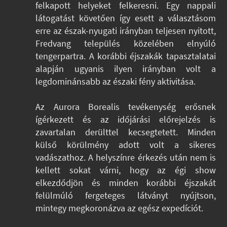
felkapott helyeket felkeresni. Egy nappali
látogatást követően így esett a választásom
erre az észak-nyugati irányban teljesen nyitott,
Fredvang település közelében elnyúló
tengerpartra. A korábbi éjszakák tapasztalatai
alapján ugyanis ilyen irányban volt a
legdominánsabb az északi fény aktivitása.
Az Aurora Borealis tevékenység erősnek
ígérkezett és az időjárási előrejelzés is
zavartalan derülttel kecsegtetett. Minden
külső körülmény adott volt a sikeres
vadászathoz. A helyszínre érkezés után nem is
kellett sokat várni, hogy az égi show
elkezdődjön és minden korábbi éjszakát
felülmúló fergeteges látványt nyújtson,
mintegy megkoronázva az egész expedíciót.