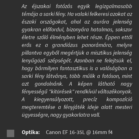
Az éjszakai fotózás egyik legizgalmasabb
témája a sarki fény. Ha valaki felkeresi azokat az
északi országokat, ahol az auróra jelenség
gyakran előfordul, bizonyára hatalmas, sokszor
életre szóló élményben lehet része. Éppen ettől
erős ez a grandiózus panorámára, melyre
pillantva egyből megértjük a misztikus jelenség
lenyűgöző szépségét. Azonban ne felejtsük el,
hogy bármilyen fantasztikus is a valóságban a
sarki fény látványa, több múlik a fotóson, mint
azt gondolnánk. A képen látható nagy
fényességű "kitörések" rendkívül változékonyak.
A kiegyensúlyozott, precíz kompozíció
megteremtése a fényjáték ideje alatt mesteri
ügyességre, nagy gyakorlatra vall.
Optika:
Canon EF 16-35L @ 16mm f4