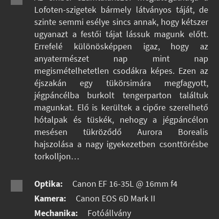
Lofoten-szigetek bármely látványos táját, de
szinte semmi esélye sincs annak, hogy kétszer
ugyanazt a festői tájat lássuk magunk előtt.
Errefelé különösképpen igaz, hogy az
anyatermészet nap mint nap
megismételhetetlen csodákra képes. Ezen az
éjszakán egy tükörsimára megfagyott,
jégpáncélba burkolt tengerparton találtuk
magunkat. Elő is kerültek a cipőre szerelhető
hótalpak és tüskék, nehogy a jégpáncélon
mesésen tükröződő Aurora Borealis
hajszolása a nagy igyekezetben csonttörésbe
torkolljon…
Optika:
Canon EF 16-35L @ 16mm f4
Kamera:
Canon EOS 6D Mark II
Mechanika:
Fotóállvány