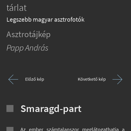
tárlat
Legszebb magyar asztrofotók
Asztrotájkép
Papp András
Előző kép
Követkető kép
Smaragd-part
Az ember számtalanszor meglátogathatja a