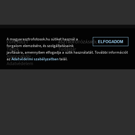
A magyarasztrofotosok.hu sütiket használ a
EGYESÜLET
ASZTROFOTÓZÁSRÓL
ELFOGADOM
forgalom elemzésére, és szolgáltatásaink
Tagok
Tudástár
javítására, amennyiben elfogadja a sütik használatát. További információt
Alapszabály
az
Adatvédelmi szabályzatban
talál.
Adatvédelem
Kapcsolat
Csatlakozom
Hírek
Tudástár