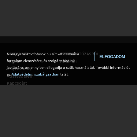
EGYESÜLET
ASZTROFOTÓZÁSRÓL
A magyarasztrofotosok.hu sütiket használ a
ELFOGADOM
Tagok
Tudástár
forgalom elemzésére, és szolgáltatásaink
javítására, amennyiben elfogadja a sütik használatát. További információt
Alapszabály
az
Adatvédelmi szabályzatban
talál.
Adatvédelem
Kapcsolat
Csatlakozom
Hírek
Tudástár