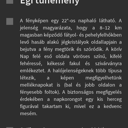
A fényképen egy 22°-os naphaló látható. A
jelenség magyarázata, hogy a 8–12 km
magasban képződő fátyol- és pehelyfelhőkben
levő hasáb alakú jégkristályok oldallapjain a
bejutva a fény megtörik és szóródik. A körív
Nap felé eső oldala vöröses színű, kifelé
fehéressé, kékessé fakul és szivárványra
emlékeztet. A halójelenségeknek több típusa
létezik, a képen megfigyelhetünk
melléknapokat is (bal és jobb oldalon a
fényesebb foltok). A biztonságos megfigyelés
érdekében a napkorongot egy kis herceg
figurával takartam ki, mivel ez a kedvenc
mesém.