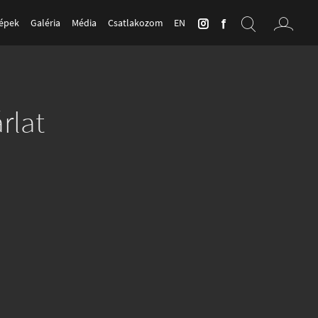
Képek
Galéria
Média
Csatlakozom
EN
rlat