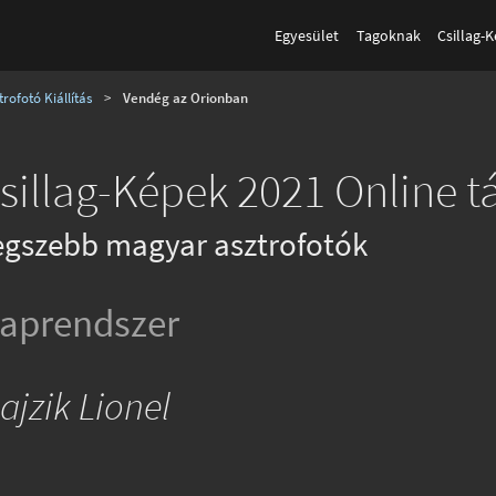
Egyesület
Tagoknak
Csillag-
rofotó Kiállítás
>
Vendég az Orionban
sillag-Képek 2021 Online tá
egszebb magyar asztrofotók
aprendszer
ajzik Lionel