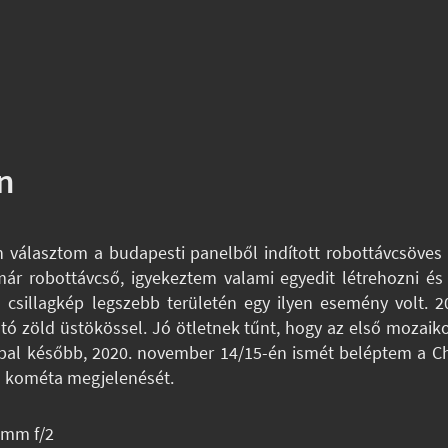
n
választom a budapesti panelből indított robottávcsöves
r robottávcső, igyekeztem valami egyedit létrehozni és 
 csillagkép legszebb területén egy ilyen esemény volt. 
ató zöld üstökössel. Jó ötletnek tűnt, hogy az első mozaiko
al később, 2020. november 14/15-én ismét beléptem a Ch
an kométa megjelenését.
 mm f/2