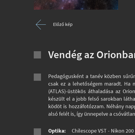
Előző kép
Vendég az Orionba
Pedagógusként a tanév közben sűrűn 
csak ez a lehetőségem maradt. Ha má
(ATLAS)-üstökös áthaladása az Orion
készült el a jobb felső sarokban láth
ködöt is hozzáfotózzam. Néhány napp
alsó felét is, így ünnepelve a csóvátl
Optika:
Chilescope VST - Nikon 200