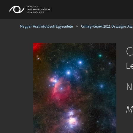
Magyar Asztrofotósok Egyesülete
>
Csillag-Képek 2021 Országos Aszt
C
L
N
M