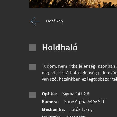
Előző kép
Holdhaló
Tudom, nem ritka jelenség, azonban s
megjelenik. A halo-jelenség jellemzőe
van szó, hazánkban ez legtöbbször téle
Optika:
Sigma 14 F2.8
Kamera:
Sony Alpha A99v SLT
Mechanika:
fotóállvány