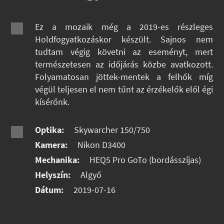
Ez a mozaik még a 2019-es részleges
Holdfogyatkozáskor készült. Sajnos nem
tudtam végig követni az eseményt, mert
természetesen az időjárás közbe avatkozott.
Folyamatosan jöttek-mentek a felhők míg
végül teljesen el nem tűnt az érzékelők elől égi
kísérőnk.
Optika:
Skywarcher 150/750
Kamera:
Nikon D3400
Mechanika:
HEQ5 Pro GoTo (bordásszíjas)
Helyszín:
Algyő
Dátum:
2019-07-16