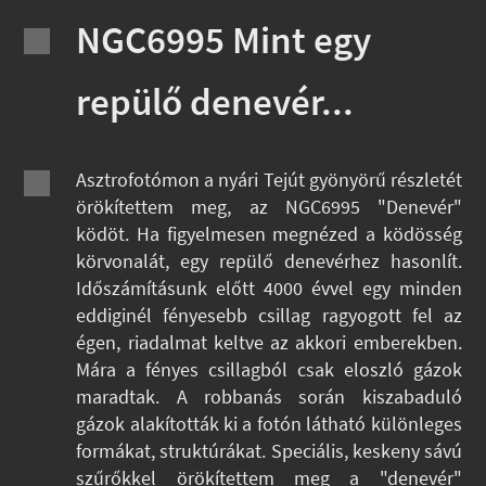
NGC6995 Mint egy
repülő denevér...
Asztrofotómon a nyári Tejút gyönyörű részletét
örökítettem meg, az NGC6995 "Denevér"
ködöt. Ha figyelmesen megnézed a ködösség
körvonalát, egy repülő denevérhez hasonlít.
Időszámításunk előtt 4000 évvel egy minden
eddiginél fényesebb csillag ragyogott fel az
égen, riadalmat keltve az akkori emberekben.
Mára a fényes csillagból csak eloszló gázok
maradtak. A robbanás során kiszabaduló
gázok alakították ki a fotón látható különleges
formákat, struktúrákat. Speciális, keskeny sávú
szűrőkkel örökítettem meg a "denevér"