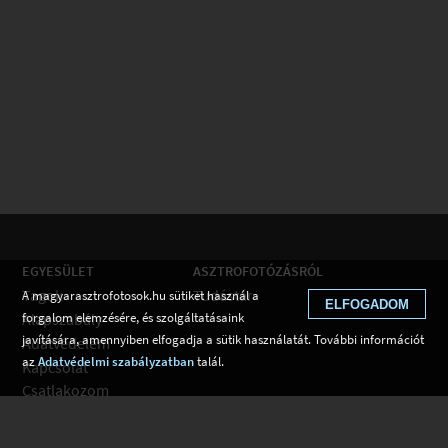
EGYESÜLET
ASZTROFOTÓZÁSRÓL
Tagok
Tudástár
A magyarasztrofotosok.hu sütiket használ a
ELFOGADOM
Alapszabály
forgalom elemzésére, és szolgáltatásaink
javítására, amennyiben elfogadja a sütik használatát. További információt
Adatvédelem
az
Adatvédelmi szabályzatban
talál.
Kapcsolat
Csatlakozom
Hírek
Tudástár