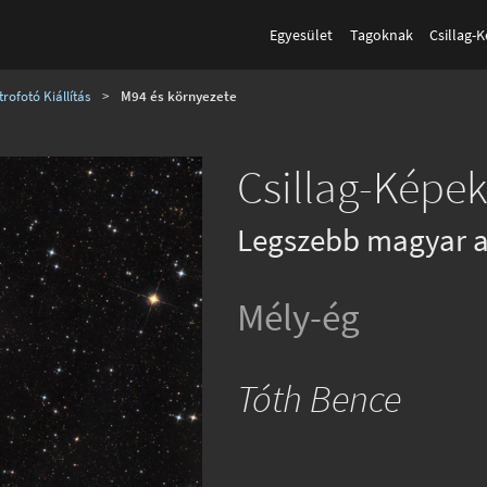
Egyesület
Tagoknak
Csillag-
rofotó Kiállítás
>
M94 és környezete
Csillag-Képek
Legszebb magyar a
Mély-ég
Tóth Bence