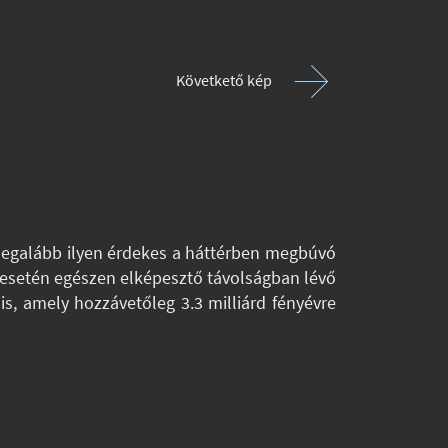
Követkető kép
 legalább ilyen érdekes a háttérben megbúvó
ég esetén egészen elképesztő távolságban lévő
, amely hozzávetőleg 3.3 milliárd fényévre