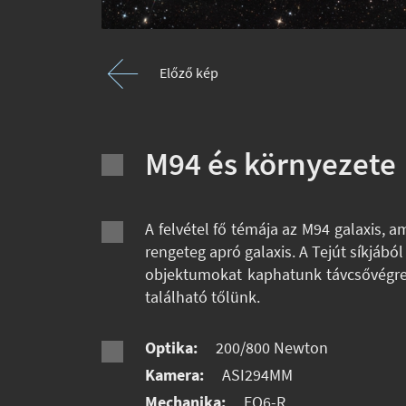
Előző kép
M94 és környezete
A felvétel fő témája az M94 galaxis,
rengeteg apró galaxis. A Tejút síkjáb
objektumokat kaphatunk távcsővégre. 
található tőlünk.
Optika:
200/800 Newton
Kamera:
ASI294MM
Mechanika:
EQ6-R