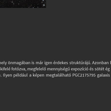
 amely önmagában is már igen érdekes struktúrájú. Azonban
ól kifelé fotózva, megfelelő mennyiségű expozíció és sötét 
Ilyen például a képen megtalálható PGC2175795 galaxis is