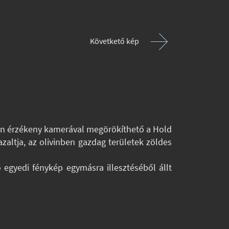
Követkető kép
lően érzékeny kamerával megörökíthető a Hold
azaltja, az olivinben gazdag területek zöldes
 egyedi fénykép egymásra illesztéséből állt