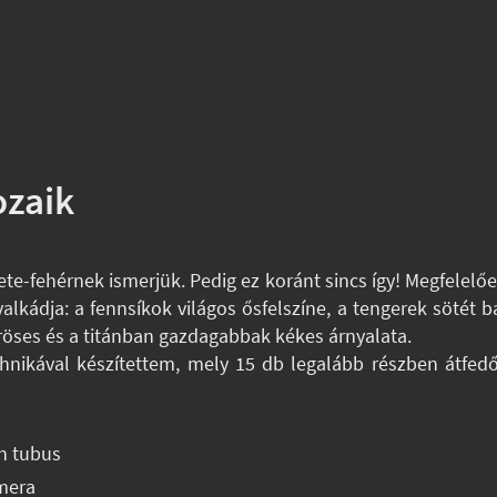
ozaik
kete-fehérnek ismerjük. Pedig ez koránt sincs így! Megfele
alkádja: a fennsíkok világos ősfelszíne, a tengerek sötét b
röses és a titánban gazdagabbak kékes árnyalata.
hnikával készítettem, mely 15 db legalább részben átfedő
n tubus
mera