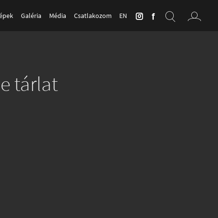
Képek
Galéria
Média
Csatlakozom
EN
e tárlat