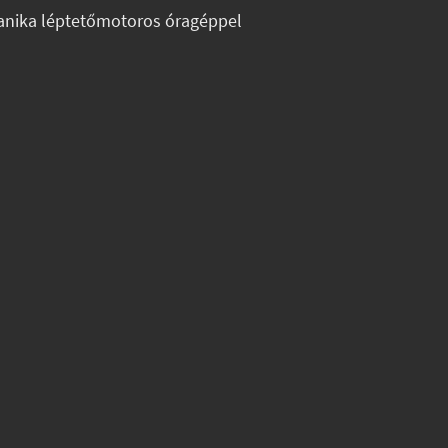
nika léptetőmotoros óragéppel