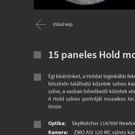
Előző kép
15 paneles Hold m
Égi kísérőnket, a Holdat leginkább fe
felszínén található kőzetek színes kav
színe, a vasban bővelkedő kőzetek vö
A Hold színes portréját mozaikos tec
össze.
Optika:
SkyWatcher 114/900 Newto
Kamera:
ZWO ASI 120 MC színes ka