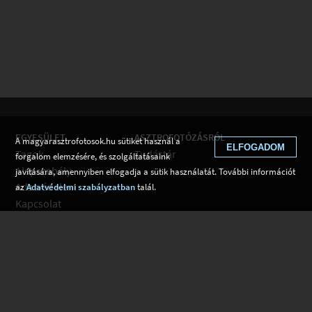
EGYESÜLET
ASZTROFOTÓZÁSRÓL
A magyarasztrofotosok.hu sütiket használ a
ELFOGADOM
Tagok
Tudástár
forgalom elemzésére, és szolgáltatásaink
Alapszabály
javítására, amennyiben elfogadja a sütik használatát. További információt
Adatvédelem
az
Adatvédelmi szabályzatban
talál.
Kapcsolat
Csatlakozom
Hírek
Tudástár