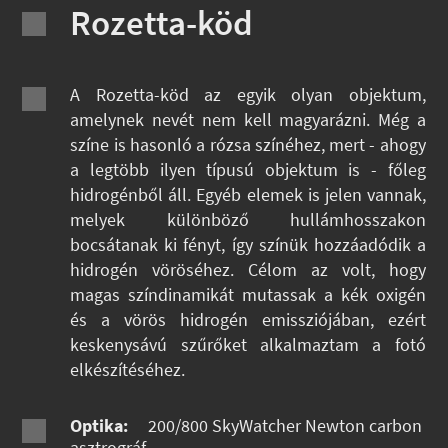
Rozetta-köd
A Rozetta-köd az egyik olyan objektum,
amelynek nevét nem kell magyarázni. Még a
színe is hasonló a rózsa színéhez, mert - ahogy
a legtöbb ilyen típusú objektum is - főleg
hidrogénből áll. Egyéb elemek is jelen vannak,
melyek különböző hullámhosszakon
bocsátanak ki fényt, így színük hozzáadódik a
hidrogén vöröséhez. Célom az volt, hogy
magas színdinamikát mutassak a kék oxigén
és a vörös hidrogén emissziójában, ezért
keskenysávú szűrőket alkalmaztam a fotó
elkészítéséhez.
Optika:
200/800 SkyWatcher Newton carbon