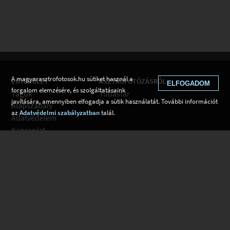
A magyarasztrofotosok.hu sütiket használ a
EGYESÜLET
ASZTROFOTÓZÁSRÓL
ELFOGADOM
forgalom elemzésére, és szolgáltatásaink
Tagok
Tudástár
javítására, amennyiben elfogadja a sütik használatát. További információt
Alapszabály
az
Adatvédelmi szabályzatban
talál.
Adatvédelem
Kapcsolat
Csatlakozom
Hírek
Tudástár