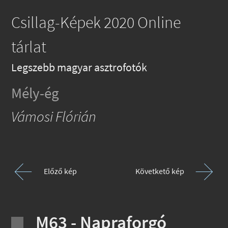
Csillag-Képek 2020 Online
tárlat
Legszebb magyar asztrofotók
Mély-ég
Vámosi Flórián
Előző kép
Követkető kép
M63 - Napraforgó