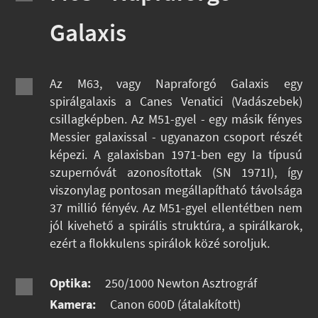
Galaxis
Az M63, vagy Napraforgó Galaxis egy
spirálgalaxis a Canes Venatici (Vadászebek)
csillagképben. Az M51-gyel - egy másik fényes
Messier galaxissal - ugyanazon csoport részét
képezi. A galaxisban 1971-ben egy Ia típusú
szupernóvát azonosítottak (SN 1971I), így
viszonylag pontosan megállapítható távolsága
37 millió fényév. Az M51-gyel ellentétben nem
jól kivehető a spirális struktúra, a spirálkarok,
ezért a flokkulens spirálok közé soroljuk.
Optika:
250/1000 Newton Asztrográf
Kamera:
Canon 600D (átalakított)