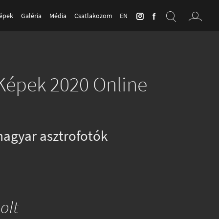
Képek
Galéria
Média
Csatlakozom
EN
-Képek 2020 Online
agyar asztrofotók
olt