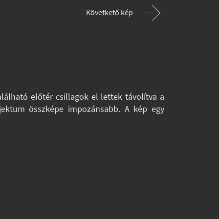
Követkető kép
ható előtér csillagok el lettek távolítva a
 objektum összképe impozánsabb. A kép egy