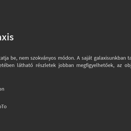
xis
atja be, nem szokványos módon. A saját galaxisunkban talál
rkezetében látható részletek jobban megfigyelhetőek, az
on
oTo