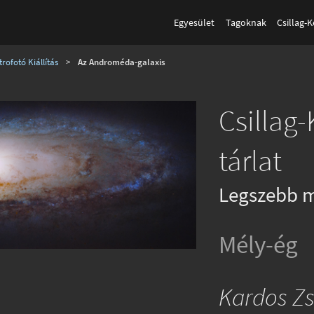
Egyesület
Tagoknak
Csillag-
rofotó Kiállítás
>
Az Androméda-galaxis
Csillag
tárlat
Legszebb m
Mély-ég
Kardos Zs