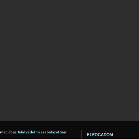
ormációt az
Adatvédelmi szabályzatban
ELFOGADOM