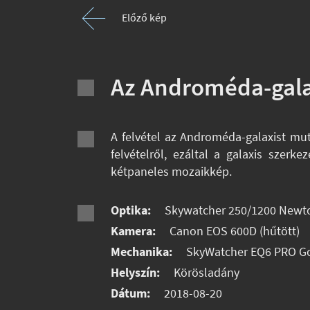
Előző kép
Az Androméda-gala
A felvétel az Androméda-galaxist mut
felvételről, ezáltal a galaxis sze
kétpaneles mozaikkép.
Optika:
Skywatcher 250/1200 Newt
Kamera:
Canon EOS 600D (hűtött)
Mechanika:
SkyWatcher EQ6 PRO G
Helyszín:
Körösladány
Dátum:
2018-08-20