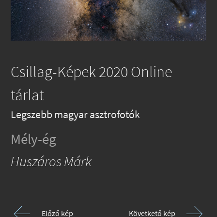
Csillag-Képek 2020 Online
tárlat
Legszebb magyar asztrofotók
Mély-ég
Huszáros Márk
Előző kép
Követkető kép