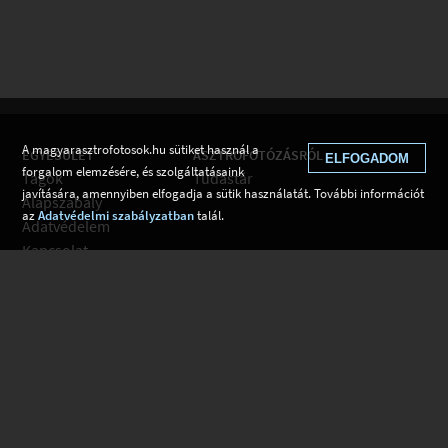
A magyarasztrofotosok.hu sütiket használ a
EGYESÜLET
ASZTROFOTÓZÁSRÓL
ELFOGADOM
forgalom elemzésére, és szolgáltatásaink
Tagok
Tudástár
javítására, amennyiben elfogadja a sütik használatát. További információt
Alapszabály
az
Adatvédelmi szabályzatban
talál.
Adatvédelem
Kapcsolat
Csatlakozom
Hírek
Tudástár