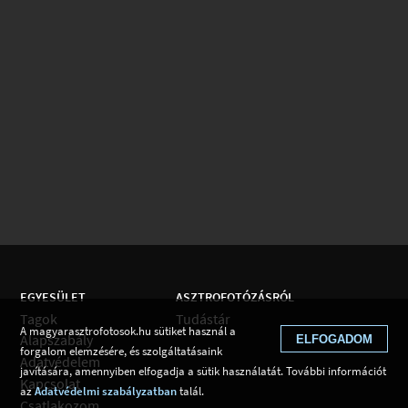
EGYESÜLET
ASZTROFOTÓZÁSRÓL
Tagok
Tudástár
A magyarasztrofotosok.hu sütiket használ a
Alapszabály
ELFOGADOM
forgalom elemzésére, és szolgáltatásaink
Adatvédelem
javítására, amennyiben elfogadja a sütik használatát. További információt
Kapcsolat
az
Adatvédelmi szabályzatban
talál.
Csatlakozom