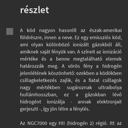
részlet
A köd nagyon hasonlít az észak-amerikai
földrészre, innen a neve. Ez egy emissziós köd,
ami olyan különböző ionizált gázokból áll,
amiknek saját fényük van. A színeit az ionizáció
mértéke és a benne megtalálható elemek
határozzák meg. A vörös fény a hidrogén
jelenlétének köszönhető: ezekben a ködökben
csillagkeletkezés zajlik, és a fiatal csillagok
nagy mértékben sugároznak ultraibolya
hullámhosszban, ez a gázokban lévő
hidrogént ionizálja - annak elektronjait
gerjeszti -, így jön létre a fénylés.
Az NGC7000 egy HII (hidrogén 2) régió. Itt az