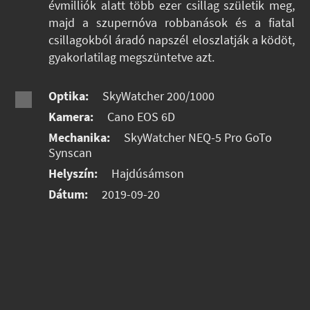
évmilliók alatt több ezer csillag születik meg,
majd a szupernóva robbanások és a fiatal
csillagokból áradó napszél eloszlatják a ködöt,
gyakorlatilag megszüntetve azt.
Optika:
SkyWatcher 200/1000
Kamera:
Cano EOS 6D
Mechanika:
SkyWatcher NEQ-5 Pro GoTo
Synscan
Helyszín:
Hajdúsámson
Dátum:
2019-09-20