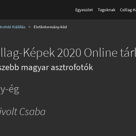
Egyesület
Tagoknak
Csillag-
rofotó Kiállítás
>
Elefántormány-köd
llag-Képek 2020 Online tár
szebb magyar asztrofotók
y-ég
ivolt Csaba