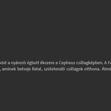
d
öd a nyáresti égbolt ékszere a Cepheus csillagképben. A F
, aminek belseje fiatal, születendő csillagok otthona. Átm