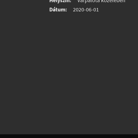
Helyszín:
Várpalota közelében
Dátum:
2020-06-01