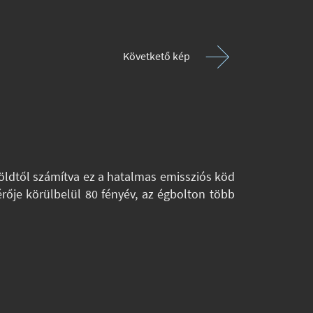
Követkető kép
öldtől számítva ez a hatalmas emissziós köd
érője körülbelül 80 fényév, az égbolton több