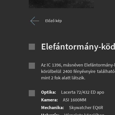
Előző kép
Elefántormány-kö
Az IC 1396, másnéven Elefántormány-k
körülbelül 2400 fényévnyire található
mint 2 fok alatt látszik.
Optika:
Lacerta 72/432 ED apo
Kamera:
ASI 1600MM
Mechanika:
Skywatcher EQ6R