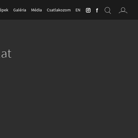
Képek
Galéria
Média
Csatlakozom
EN
lat