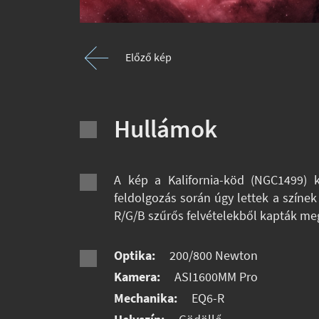
Előző kép
Hullámok
A kép a Kalifornia-köd (NGC1499) k
feldolgozás során úgy lettek a színe
R/G/B szűrős felvételekből kapták meg 
Optika:
200/800 Newton
Kamera:
ASI1600MM Pro
Mechanika:
EQ6-R