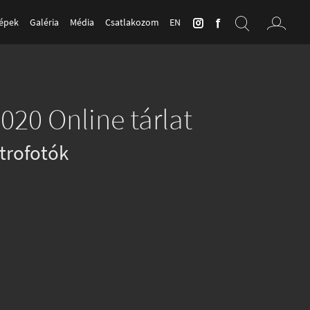
Képek
Galéria
Média
Csatlakozom
EN
020 Online tárlat
trofotók