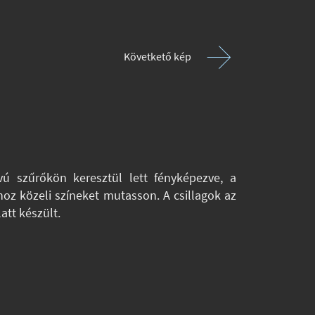
Követkető kép
ú szűrőkön keresztül lett fényképezve, a
oz közeli színeket mutasson. A csillagok az
att készült.