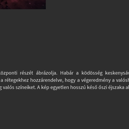
özponti részét ábrázolja. Habár a ködösség keskenysáv
k a rétegekhez hozzárendelve, hogy a végeredmény a valósh
valós színeiket. A kép egyetlen hosszú késő őszi éjszaka al