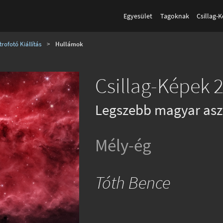
Egyesület
Tagoknak
Csillag-
rofotó Kiállítás
>
Hullámok
Csillag-Képek 2
Legszebb magyar asz
Mély-ég
Tóth Bence