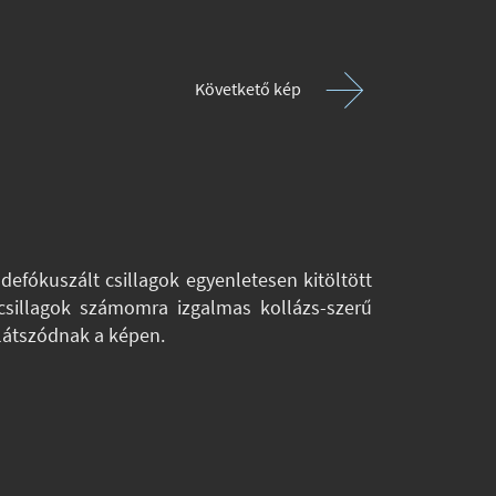
Követkető kép
efókuszált csillagok egyenletesen kitöltött
csillagok számomra izgalmas kollázs-szerű
 látszódnak a képen.