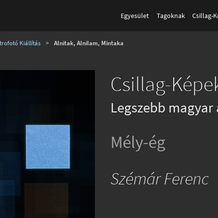
Egyesület
Tagoknak
Csillag-
rofotó Kiállítás
>
Alnitak, Alnilam, Mintaka
Csillag-Képek
Legszebb magyar 
Mély-ég
Szémár Ferenc