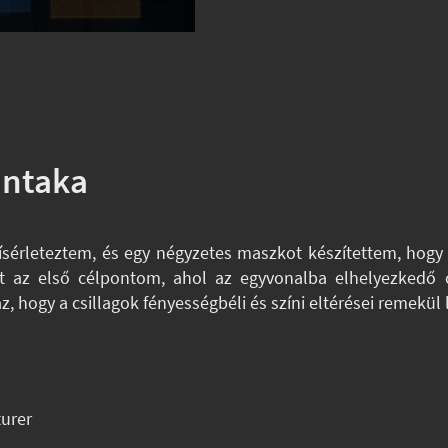
intaka
ísérleteztem, és egy négyzetes maszkot készítettem, hogy d
lt az első célpontom, ahol az egyvonalba elhelyezkedő 
, hogy a csillagok fényességbéli és színi eltérései remekül
urer