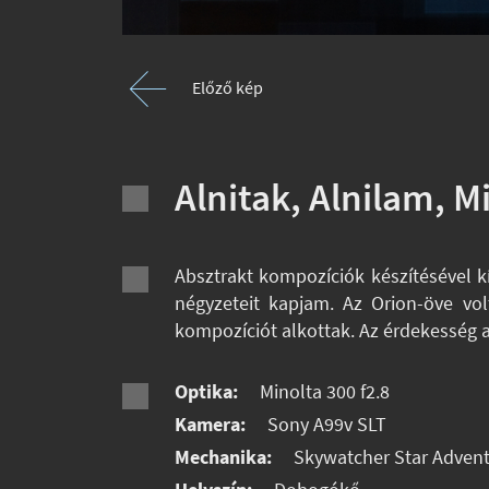
Előző kép
Alnitak, Alnilam, M
Absztrakt kompozíciók készítésével k
négyzeteit kapjam. Az Orion-öve vo
kompozíciót alkottak. Az érdekesség az
Optika:
Minolta 300 f2.8
Kamera:
Sony A99v SLT
Mechanika:
Skywatcher Star Advent