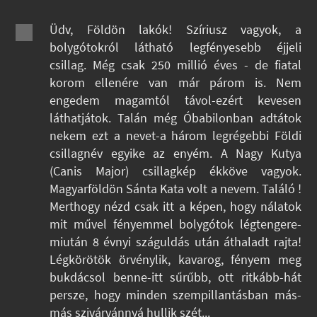
Üdv, Földön lakók! Szíriusz vagyok, a
bolygótokról látható legfényesebb éjjeli
csillag. Még csak 250 millió éves - de fiatal
korom ellenére van már párom is. Nem
engedem magamtól távol-ezért kevesen
láthatjátok. Talán még Óbabilonban adtátok
nekem ezt a nevet-a három legrégebbi Földi
csillagnév egyike az enyém. A Nagy Kutya
(Canis Major) csillagkép ékköve vagyok.
Magyarföldön Sánta Kata volt a nevem. Találó !
Merthogy nézd csak itt a képen, hogy nálatok
mit művel fényemmel bolygótok légtengere-
miután 8 évnyi száguldás után áthaladt rajta!
Légkörötök örvénylik, kavarog, fényem meg
bukdácsol benne-itt sűrűbb, ott ritkább-hát
persze, hogy minden szempillantásban más-
más szivárvánnyá hullik szét...