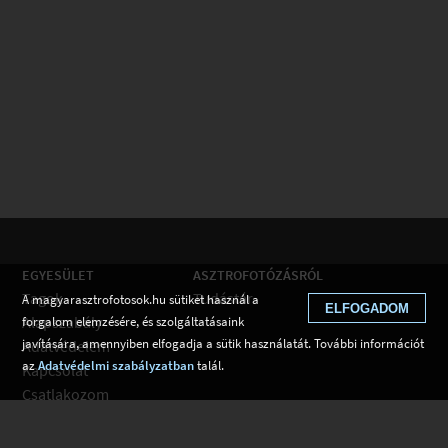
EGYESÜLET
ASZTROFOTÓZÁSRÓL
Tagok
Tudástár
A magyarasztrofotosok.hu sütiket használ a
ELFOGADOM
Alapszabály
forgalom elemzésére, és szolgáltatásaink
javítására, amennyiben elfogadja a sütik használatát. További információt
Adatvédelem
az
Adatvédelmi szabályzatban
talál.
Kapcsolat
Csatlakozom
Hírek
Tudástár