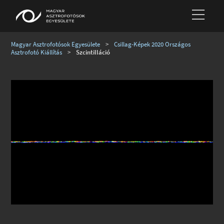
Magyar Asztrofotósok Egyesülete
>
Csillag-Képek 2020 Országos
Asztrofotó Kiállítás
>
Szcintilláció