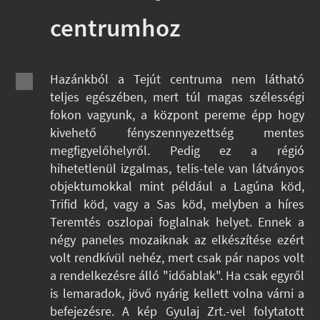
centrumhoz
Hazánkból a Tejút centruma nem látható
teljes egészében, mert túl magas szélességi
fokon vagyunk, a központ pereme épp hogy
kivehető fényszennyezettség mentes
megfigyelőhelyről. Pedig ez a régió
hihetetlenül izgalmas, telis-tele van látványos
objektumokkal mint például a Lagúna köd,
Trifid köd, vagy a Sas köd, melyben a híres
Teremtés oszlopai foglalnak helyet. Ennek a
négy paneles mozaiknak az elkészítése ezért
volt rendkívül nehéz, mert csak pár napos volt
a rendelkezésre álló "időablak". Ha csak egyről
is lemaradok, jövő nyárig kellett volna várni a
befejezésre. A kép Gyulaj Zrt.-vel folytatott