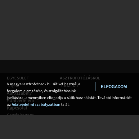
EGYESÜLET
ASZTROFOTÓZÁSRÓL
A magyarasztrofotosok.hu sütiket használ a
Tagok
Tudástár
ELFOGADOM
forgalom elemzésére, és szolgáltatásaink
Alapszabály
javítására, amennyiben elfogadja a sütik használatát. További információt
Adatvédelem
az
Adatvédelmi szabályzatban
talál.
Kapcsolat
Csatlakozom
Hírek
Tudástár