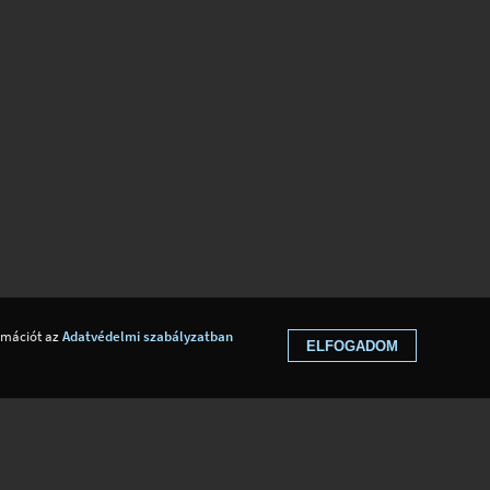
ormációt az
Adatvédelmi szabályzatban
ELFOGADOM