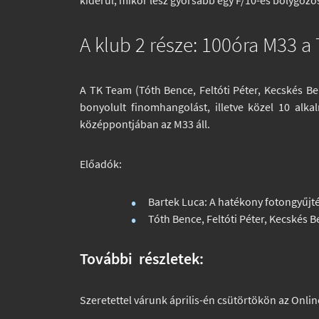
kiderül, mikor lesz gyorsabb egy F/10-es bolygózó
A klub 2 része: 100óra M33 a 
A TK Team (Tóth Bence, Feltóti Péter, Kecskés Be
bonyolult finomhangolást, illetve közel 10 alka
középpontjában az M33 áll.
Előadók:
Bartek Luca:
A hatékony fotongyűjt
Tóth Bence, Feltóti Péter, Kecskés 
További részletek:
Szeretettel várunk április-én csütörtökön az Onl