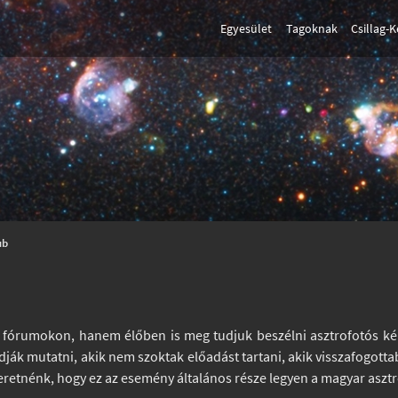
Egyesület
Tagoknak
Csillag-
ub
ine fórumokon, hanem élőben is meg tudjuk beszélni asztrofotós ké
 tudják mutatni, akik nem szoktak előadást tartani, akik visszafogo
zeretnénk, hogy ez az esemény általános része legyen a magyar aszt