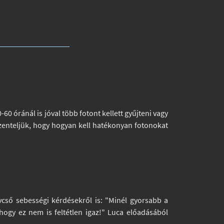
0 óránál is jóval több fotont kellett gyűjteni vagy
zenteljük, hogy hogyan kell hatékonyan fotonokat
távcső sebességi kérdésekről is: "Minél gyorsabb a
hogy ez nem is feltétlen igaz!" Luca előadásából