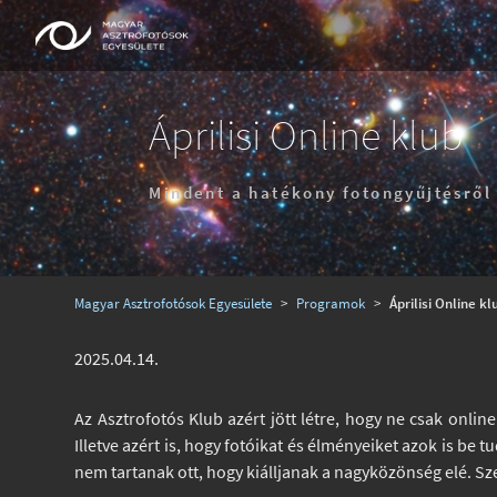
Áprilisi Online klub
Mindent a hatékony fotongyűjtésről
Magyar Asztrofotósok Egyesülete
>
Programok
>
Áprilisi Online kl
2025.04.14.
Az Asztrofotós Klub azért jött létre, hogy ne csak onl
Illetve azért is, hogy fotóikat és élményeiket azok is be
nem tartanak ott, hogy kiálljanak a nagyközönség elé. S