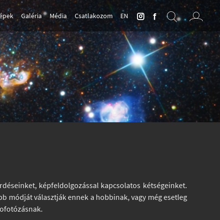
Képek
Galéria
Média
Csatlakozom
EN
rdéseinket, képfeldolgozással kapcsolatos kétségeinket.
ttabb módját választják ennek a hobbinak, vagy még esetleg
rofotózásnak.