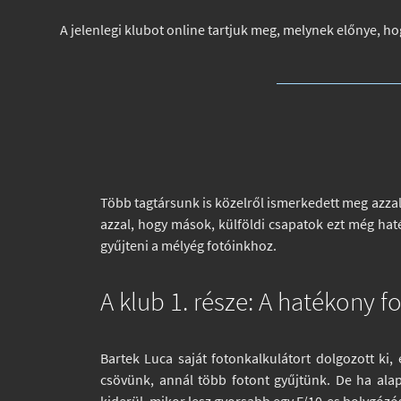
A jelenlegi klubot online tartjuk meg, melynek előnye, h
Több tagtársunk is közelről ismerkedett meg azzal 
azzal, hogy mások, külföldi csapatok ezt még hat
gyűjteni a mélyég fotóinkhoz.
A klub 1. része: A hatékony 
Bartek Luca saját fotonkalkulátort dolgozott ki, 
csövünk, annál több fotont gyűjtünk. De ha alap