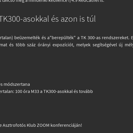
s távcső még a mindenki kedvence f/4.9 RedCatnél is.
TK300-asokkal és azon is túl
rtalan) beüzemelték és a"berepülték" a TK 300-as rendszereket. Ez
lmat és több száz órányi expozíciót, melyek segítségével új mé
és módszertana
Bertalan: 100 óra M33 a TK300-asokkal és tovább
ine Asztrofotós Klub ZOOM konferenciáján!