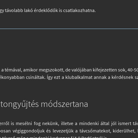
ogy távolabb lakó érdeklődők is csatlakozhatna.
a témával, amikor megszokott, de valójában kifejezetten sok, 40-50-6
ékonyabban csináltak. Így ezt a klubalkalmat annak a kérdésnek s
fotongyűjtés módszertana
erről is mesélni fog nekünk, illetve a mindenki által jól ismert 
osan végiggondoljuk és levezetjük a távcsőmatekot, kiderülhet, 