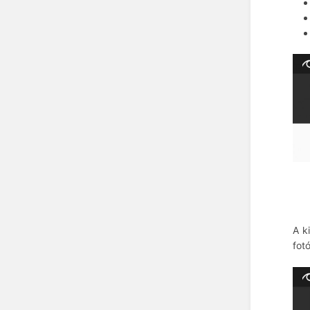
A k
fot