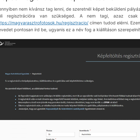
nnyiben nem kívánsz tag lenni, de szeretnél képet beküldeni pályázatr
üli regisztrációra van szükséged. A nem tagi, azaz csak kép
ttps://magyarasztrofotosok.hu/regisztracio/
címen tudod elérni. Ezen
evedet pontosan írd be, ugyanis ez a név fog a kiállításon szerepelni!