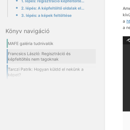
1. lépés: regisztráció képfeltöltéshez
2. lépés: A képfeltöltő oldalak elérése
Ame
kív
3. lépés: a képek feltöltése
a
h
a n
Könyv navigáció
MAFE galéria tudnivalók
Francsics László: Regisztráció és
képfeltöltés nem tagoknak
Tarczi Patrik: Hogyan küldd el nekünk a
képet?