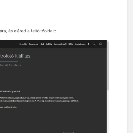
ra, és eléred a feltöltőoldalt: