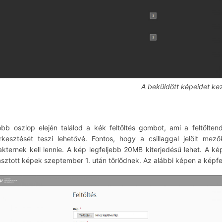
A beküldött képeidet kez
obb oszlop elején találod a kék feltöltés gombot, ami a feltöltend
rkesztését teszi lehetővé. Fontos, hogy a csillaggal jelölt me
akternek kell lennie. A kép legfeljebb 20MB kiterjedésű lehet. A ké
asztott képek szeptember 1. után törlődnek. Az alábbi képen a képfelt