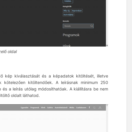
elő oldal
ő kép kiválasztását és a képadatok kitöltését, illetve
zők kötelezően kitöltendőek. A leírásnak minimum 250
p és a leírás utólag módosíthatóak. A kiállításra be nem
öltő oldalt láthatod.