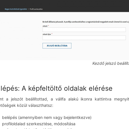
Kezdő jelszó beállí
 lépés: A képfeltöltő oldalak elérése
nt a jelszót beállítottad, a vállfa alakú ikonra kattintva megn
etőségek közül választhatsz:
belépés (amennyiben nem vagy bejelentkezve)
profiloldalad szerkesztése, módosítása