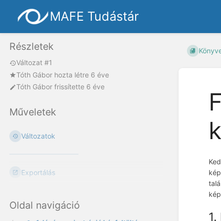
MAFE Tudástár
Részletek
Könyv
Változat #1
Tóth Gábor
hozta létre
6 éve
Tóth Gábor
frissítette
6 éve
F
Műveletek
k
Változatok
Ked
Exportálás
kép
tal
kép
Oldal navigáció
1.