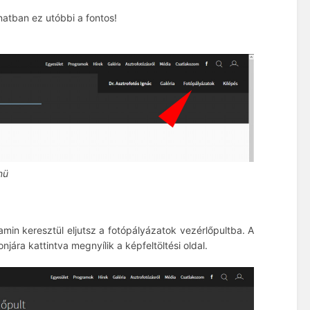
natban ez utóbbi a fontos!
nü
 amin keresztül eljutsz a fotópályázatok vezérlőpultba. A
njára kattintva megnyílik a képfeltöltési oldal.