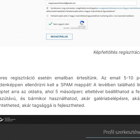
Képfeltöltés regisztrác
eres regisztráció esetén emailban értesítünk. Az email 5-10
denképpen ellenőrizni kell a SPAM mappát! A levélben található li
éptet arra az oldalra, ahol 5 másodperc elteltével beállíthatod a f
szútávú, és bármikor használhatod, akár galériabelépésre, aká
ntetheted, akár tagsággá is fejlesztheted.