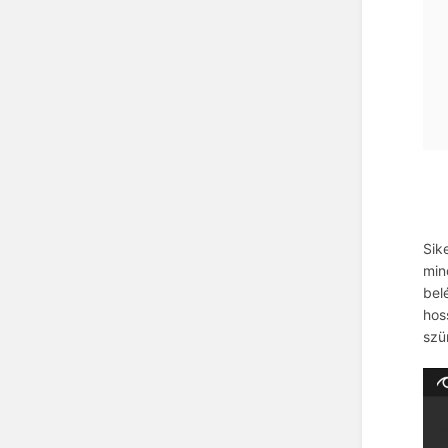
Sik
min
bel
hos
szü