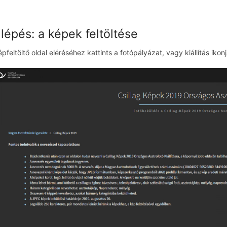
 lépés: a képek feltöltése
pfeltöltő oldal eléréséhez kattints a fotópályázat, vagy kiállítás ikonjá