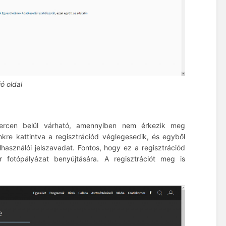
ió oldal
 percen belül várható, amennyiben nem érkezik meg
nkre kattintva a regisztrációd véglegesedik, és egyből
elhasználói jelszavadat. Fontos, hogy ez a regisztrációd
r fotópályázat benyújtására. A regisztrációt meg is