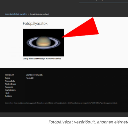
Fotópályázat vezérlőpult, ahonnan elérhet