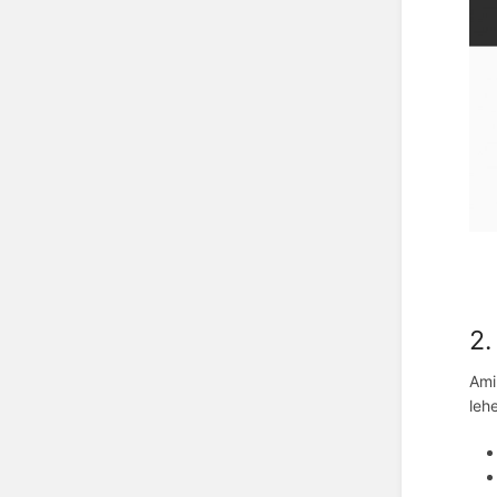
2.
Ami
leh