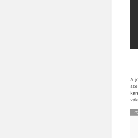
A j
sze
kar
vál