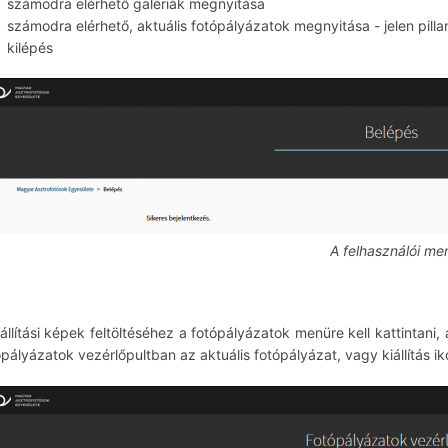
számodra elérhető galériák megnyitása
számodra elérhető, aktuális fotópályázatok megnyitása - jelen pilla
kilépés
A felhasználói me
iállítási képek feltöltéséhez a fotópályázatok menüre kell kattintani,
ópályázatok vezérlőpultban az aktuális fotópályázat, vagy kiállítás iko