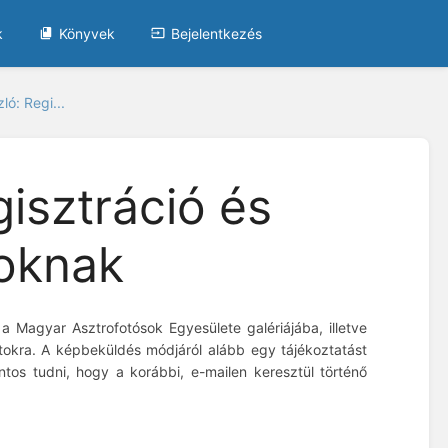
k
Könyvek
Bejelentkezés
ló: Regi...
gisztráció és
goknak
 Magyar Asztrofotósok Egyesülete galériájába, illetve
atokra. A képbeküldés módjáról alább egy tájékoztatást
 Fontos tudni, hogy a korábbi, e-mailen keresztül történő