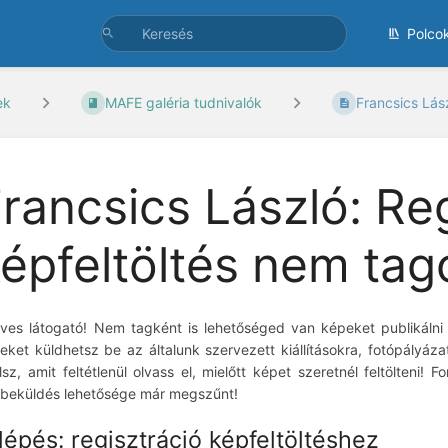
Polco
ek
MAFE galéria tudnivalók
Francsics Lász
rancsics László: Re
épfeltöltés nem ta
ves látogató! Nem tagként is lehetőséged van képeket publikálni a
eket küldhetsz be az általunk szervezett kiállításokra, fotópályáz
álsz, amit feltétlenül olvass el, mielőtt képet szeretnél feltölteni!
beküldés lehetősége már megszűnt!
 lépés: regisztráció képfeltöltéshez