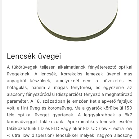
Lencsék üvegei
A tükörüvegek teljesen alkalmatlanok fényáteresztő optikai
üvegeknek. A lencsék, korrekciós lemezek üvegei más
anyagból készülnek, amelyeknél nem a hővezetés és
hőtágulás, hanem a magas fénytörési, és egyszerre az
alacsony fényszóródási (diszperziós) tényező a meghatározó
paraméter. A 18. században jellemzően két alapvető fajtájuk
volt, a flint üveg és koronaüveg. Ma a gyártók körülbelül 150
féle optikai üveget gyártanak. A leggyakrabbak a Bk7
koronaüveggel találkozunk. Apokromatikus lencsék esetén
találkozhatunk LD és ELD vagy akár ED, UD (low -; extra low
-; utra low dispersion) lencsékkel melyek nagyon alacsony