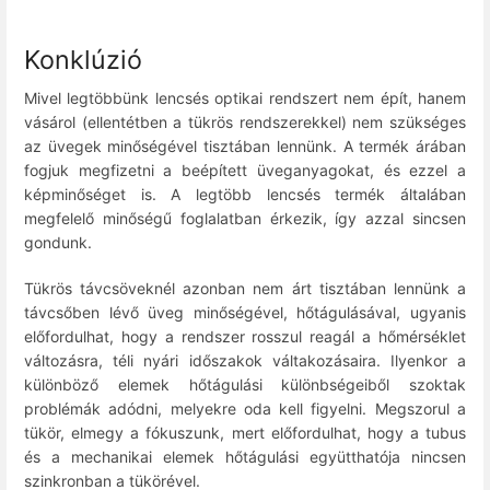
Konklúzió
Mivel legtöbbünk lencsés optikai rendszert nem épít, hanem
vásárol (ellentétben a tükrös rendszerekkel) nem szükséges
az üvegek minőségével tisztában lennünk. A termék árában
fogjuk megfizetni a beépített üveganyagokat, és ezzel a
képminőséget is. A legtöbb lencsés termék általában
megfelelő minőségű foglalatban érkezik, így azzal sincsen
gondunk.
Tükrös távcsöveknél azonban nem árt tisztában lennünk a
távcsőben lévő üveg minőségével, hőtágulásával, ugyanis
előfordulhat, hogy a rendszer rosszul reagál a hőmérséklet
változásra, téli nyári időszakok váltakozásaira. Ilyenkor a
különböző elemek hőtágulási különbségeiből szoktak
problémák adódni, melyekre oda kell figyelni. Megszorul a
tükör, elmegy a fókuszunk, mert előfordulhat, hogy a tubus
és a mechanikai elemek hőtágulási együtthatója nincsen
szinkronban a tükörével.