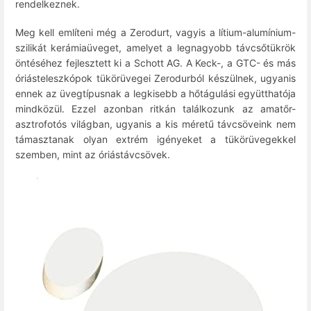
rendelkeznek.
Meg kell említeni még a Zerodurt, vagyis a lítium-alumínium-
szilikát kerámiaüveget, amelyet a legnagyobb távcsőtükrök
öntéséhez fejlesztett ki a Schott AG. A Keck-, a GTC- és más
óriásteleszkópok tükörüvegei Zerodurból készülnek, ugyanis
ennek az üvegtípusnak a legkisebb a hőtágulási együtthatója
mindközül. Ezzel azonban ritkán találkozunk az amatőr-
asztrofotós világban, ugyanis a kis méretű távcsöveink nem
támasztanak olyan extrém igényeket a tükörüvegekkel
szemben, mint az óriástávcsövek.