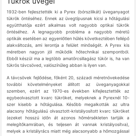
Tükrök üvegei
1932-ben fejlesztették ki a Pyrex (bórszilikát) üveganyagot
tükrök öntéséhez. Ennek az üvegtípusnak kicsi a hőtágulási
együtthatója ezért alkalmas volt nagyobb optikai tükrök
öntéséhez. A legnagyobb probléma a nagyobb méretű
optikák esetében az egyenlőtlen hűlés következtében fellépő
alakváltozás, ami lerontja a felület minőségét. A Pyrex kis
méretben nagyon jól működik hőtechnikai szempontból.
Ebből készül ma a legtöbb amatőrcsillagász tükör is, ha van
tükrös távcsöved, valószínűleg abban is ilyen van.
A távcsövek fejlődése, főként 20, századi méretnövekedése
további követelményeket állított az üveganyagokkal
szemben, ezért az 1970-es években kifejlesztették az
egybeolvasztott kvarc tükröket, melyeknek a Pyrexnél 10-
szer kisebb a hőtágulása. Később megalkották az ultra
alacsony hőtágulású olvasztott-kristályosított kvarc tükröket
(ezeket hosszú időn át azonos hőmérsékleten tartják a
melegítőkamrában, és teljesen át vannak kristályosítva),
melyek a kristályrács miatt még alacsonyabb a hőmozgással