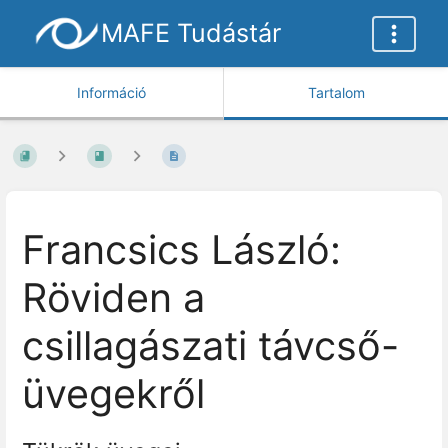
MAFE Tudástár
Információ
Tartalom
Francsics László:
Röviden a
csillagászati távcső-
üvegekről