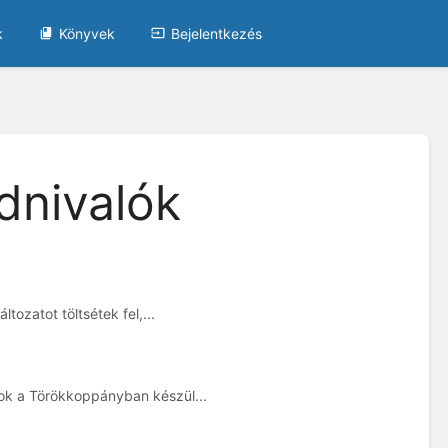
k
Könyvek
Bejelentkezés
dnivalók
ozatot töltsétek fel,...
ok a Törökkoppányban készül...