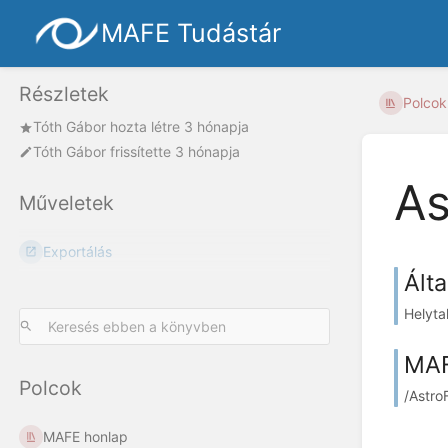
MAFE Tudástár
Részletek
Polcok
Tóth Gábor
hozta létre
3 hónapja
Tóth Gábor
frissítette
3 hónapja
As
Műveletek
Exportálás
Ált
Helyta
MAF
Polcok
/Astro
MAFE honlap