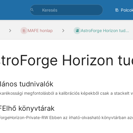
Polco
MAFE honlap
AstroForge Horizon tud...
troForge Horizon tu
alános tudnivalók
karékossági megfontolásból a kalibrációs képekből csak a stackelt vált
Elhő könyvtárak
ForgeHorizon-Private-RW Ebben az írható-olvasható könyvtárban az