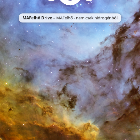
MAFelhő Drive
– MAFelhő - nem csak hidrogénből